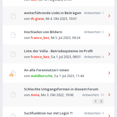
weiterführende Links in Beiträgen
Antworten:
1
von
th.giese
,
Mi 4. Okt 2023, 10:01
Hochladen von Bildern
Antworten:
5
von
franco_bez
,
Mi 5. Jul 2023, 09:24
Liste der Volla - Betriebssysteme im Profil
von
franco_bez
,
Sa 1. Jul 2023, 08:01
Antworten:
4
An alle Forennutzer/-innen
von
waldbursche
,
Sa 1. Jul 2023, 11:44
Schlechte Umgangsformen in diesem Forum
von
Anna
,
Mo 3. Okt 2022, 19:06
Antworten:
10
1
2
Suchfunktion nur mit Login ?!
Antworten:
4