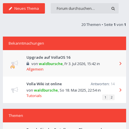
Neues Thema
20 Themen • Seite
1
von
1
Bekanntmachungen
Upgrade auf VollaOS 16
von
waldbursche
,
Fr 3. Jul 2026, 15:42
in
Allgemein
Volla Wiki ist online
Antworten:
14
von
waldbursche
,
So 18. Mai 2025, 22:54
in
Tutorials
1
2
Themen