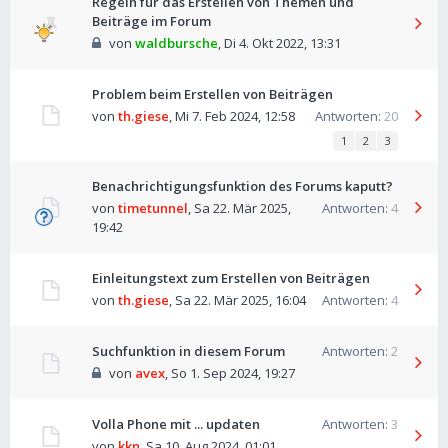
Regeln für das Erstellen von Themen und
Beiträge im Forum
von
waldbursche
,
Di 4. Okt 2022, 13:31
Problem beim Erstellen von Beiträgen
von
th.giese
,
Mi 7. Feb 2024, 12:58
Antworten:
20
1
2
3
Benachrichtigungsfunktion des Forums kaputt?
von
timetunnel
,
Sa 22. Mär 2025,
Antworten:
4
19:42
Einleitungstext zum Erstellen von Beiträgen
von
th.giese
,
Sa 22. Mär 2025, 16:04
Antworten:
4
Suchfunktion in diesem Forum
Antworten:
2
von
avex
,
So 1. Sep 2024, 19:27
Volla Phone mit ... updaten
Antworten:
3
von
kkn
,
Sa 10. Aug 2024, 01:01