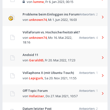
von
lumme
,
Fr 6. Jan 2023, 00:15
Probleme beim Einloggen ins Forum
Antworten:
2
von
unknown74
,
Mi 1. Jun 2022, 16:03
Vollaforum vs. Hochsicherheitstrakt?
von
unknown74
,
Mo 16. Mai 2022,
Antworten:
4
18:16
Andoid 11
von
Gerald65
,
Fr 20. Mai 2022, 17:23
Vollaphone X (mit Ubuntu Touch)
Antworten:
1
von
Lepigurk
,
Sa 20. Nov 2021, 11:55
Off Topic Forum
Antworten:
1
von
VollaUser
,
Do 27. Mai 2021, 10:57
Datum letzter Post
Antworten:
2