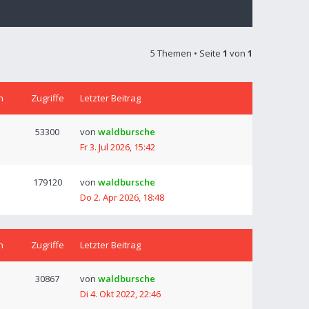
5 Themen • Seite
1
von
1
n
Zugriffe
Letzter Beitrag
53300
von
waldbursche
Fr 3. Jul 2026, 15:42
179120
von
waldbursche
Do 2. Apr 2026, 18:48
n
Zugriffe
Letzter Beitrag
30867
von
waldbursche
Di 4. Okt 2022, 22:46