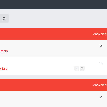
Antworte
0
emein
14
orials
1
2
Antworte
0