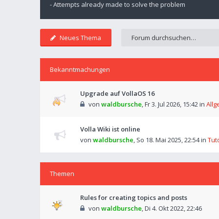
- Attempts already made to solve the problem
Neues Thema
Bekanntmachungen
Upgrade auf VollaOS 16
von
waldbursche
,
Fr 3. Jul 2026, 15:42
in
Allg
Volla Wiki ist online
von
waldbursche
,
So 18. Mai 2025, 22:54
in
Tut
Themen
Rules for creating topics and posts
von
waldbursche
,
Di 4. Okt 2022, 22:46