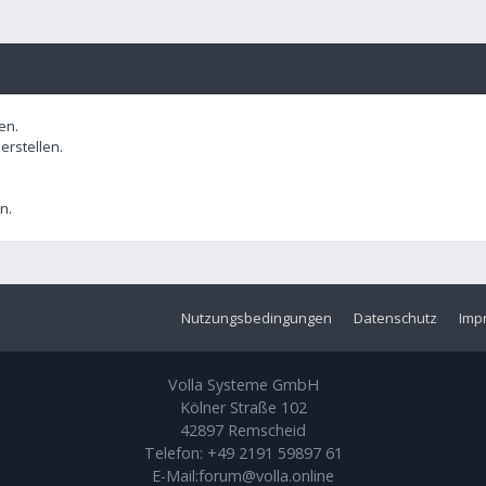
en.
rstellen.
n.
Nutzungsbedingungen
Datenschutz
Imp
Volla Systeme GmbH
Kölner Straße 102
42897 Remscheid
Telefon:
+49 2191 59897 61
E-Mail:
forum@volla.online