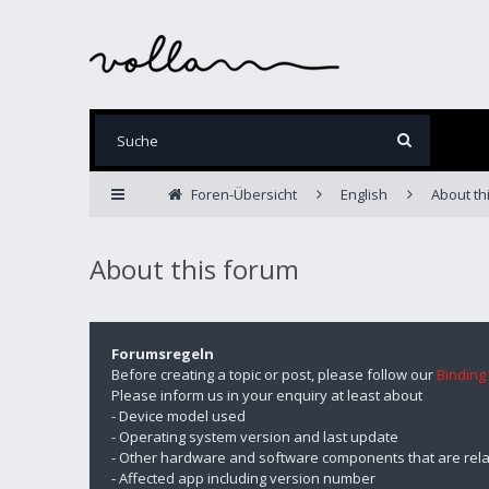
Foren-Übersicht
English
About th
About this forum
Forumsregeln
Before creating a topic or post, please follow our
Binding
Please inform us in your enquiry at least about
- Device model used
- Operating system version and last update
- Other hardware and software components that are rela
- Affected app including version number