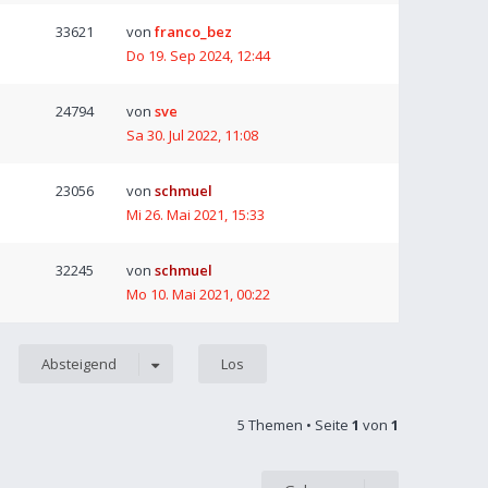
33621
von
franco_bez
Do 19. Sep 2024, 12:44
24794
von
sve
Sa 30. Jul 2022, 11:08
23056
von
schmuel
Mi 26. Mai 2021, 15:33
32245
von
schmuel
Mo 10. Mai 2021, 00:22
Absteigend
5 Themen • Seite
1
von
1