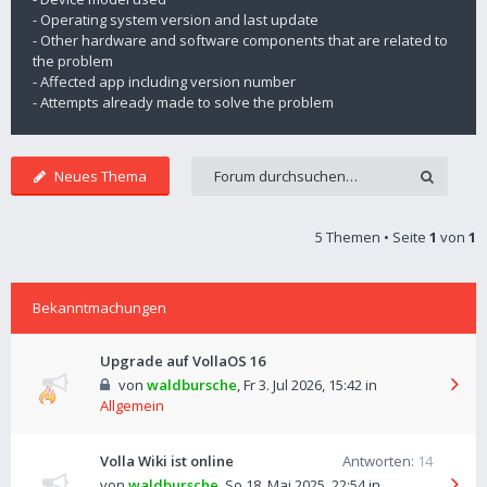
- Operating system version and last update
- Other hardware and software components that are related to
the problem
- Affected app including version number
- Attempts already made to solve the problem
Neues Thema
5 Themen • Seite
1
von
1
Bekanntmachungen
Upgrade auf VollaOS 16
von
waldbursche
,
Fr 3. Jul 2026, 15:42
in
Allgemein
Volla Wiki ist online
Antworten:
14
von
waldbursche
,
So 18. Mai 2025, 22:54
in