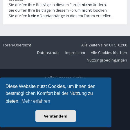
Sie dürfen Ihre Beiträge in diesem Forum
nicht
ändern.
Sie dürfen Ihre Beiträge in diesem Forum
nicht
löschen.
Sie dürfen
keine
Dateianhänge in diesem Forum erstellen.
Foren-Übersicht
Alle Zeiten sind
UTC+02:00
Datenschutz
Impressum
Alle Cookies löschen
Nutzungsbedingungen
Volla Systeme GmbH
Kölner Straße 102
Diese Website nutzt Cookies, um Ihnen den
42897 Remscheid
bestmöglichen Komfort bei der Nutzung zu
Telefon:
+49 2191 59897 61
bieten.
Mehr erfahren
E-Mail:
forum@volla.online
Powered by
phpBB
® Forum Software © phpBB Limited
Verstanden!
Ariki Theme by
Gramziu
Deutsche Übersetzung durch
phpBB.de