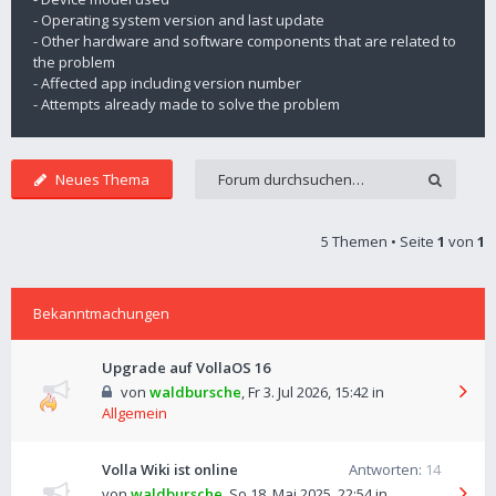
- Operating system version and last update
- Other hardware and software components that are related to
the problem
- Affected app including version number
- Attempts already made to solve the problem
Neues Thema
5 Themen • Seite
1
von
1
Bekanntmachungen
Upgrade auf VollaOS 16
von
waldbursche
,
Fr 3. Jul 2026, 15:42
in
Allgemein
Volla Wiki ist online
Antworten:
14
von
waldbursche
,
So 18. Mai 2025, 22:54
in