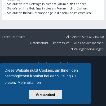
Sie dürfen Ihre Beiträge in diesem Forum
nicht
ändern.
Sie dürfen Ihre Beiträge in diesem Forum
nicht
löschen.
Sie dürfen
keine
Dateianhänge in diesem Forum erstellen.
Foren-Übersicht
Alle Zeiten sind
UTC+02:00
Datenschutz
Impressum
Alle Cookies löschen
Nutzungsbedingungen
Volla Systeme GmbH
Kölner Straße 102
Diese Website nutzt Cookies, um Ihnen den
42897 Remscheid
bestmöglichen Komfort bei der Nutzung zu
Telefon:
+49 2191 59897 61
bieten.
Mehr erfahren
E-Mail:
forum@volla.online
Powered by
phpBB
® Forum Software © phpBB Limited
Verstanden!
Ariki Theme by
Gramziu
Deutsche Übersetzung durch
phpBB.de