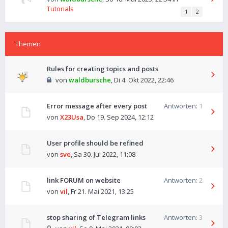
Tutorials
1
2
Themen
Rules for creating topics and posts
von
waldbursche
,
Di 4. Okt 2022, 22:46
Error message after every post
Antworten:
1
von
X23Usa
,
Do 19. Sep 2024, 12:12
User profile should be refined
von
sve
,
Sa 30. Jul 2022, 11:08
link FORUM on website
Antworten:
2
von
vil
,
Fr 21. Mai 2021, 13:25
stop sharing of Telegram links
Antworten:
3