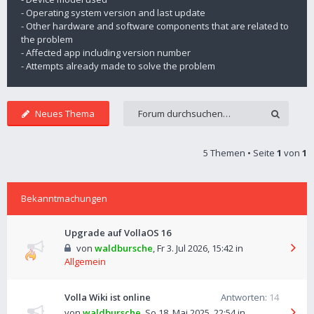
- Operating system version and last update
- Other hardware and software components that are related to
the problem
- Affected app including version number
- Attempts already made to solve the problem
Neues Thema
5 Themen • Seite
1
von
1
Bekanntmachungen
Upgrade auf VollaOS 16
von
waldbursche
,
Fr 3. Jul 2026, 15:42
in
Allgemein
Volla Wiki ist online
Antworten:
14
von
waldbursche
,
So 18. Mai 2025, 22:54
in