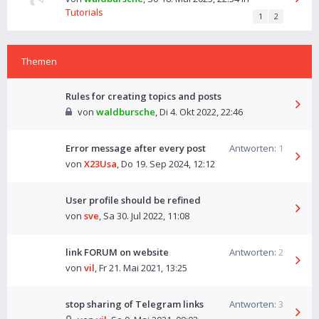
Tutorials
1
2
Themen
Rules for creating topics and posts
von
waldbursche
,
Di 4. Okt 2022, 22:46
Error message after every post
Antworten:
1
von
X23Usa
,
Do 19. Sep 2024, 12:12
User profile should be refined
von
sve
,
Sa 30. Jul 2022, 11:08
link FORUM on website
Antworten:
2
von
vil
,
Fr 21. Mai 2021, 13:25
stop sharing of Telegram links
Antworten:
3