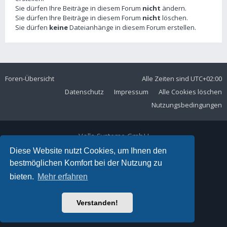
Sie dürfen Ihre Beiträge in diesem Forum
nicht
ändern.
Sie dürfen Ihre Beiträge in diesem Forum
nicht
löschen.
Sie dürfen
keine
Dateianhänge in diesem Forum erstellen.
Foren-Übersicht
Alle Zeiten sind
UTC+02:00
Datenschutz
Impressum
Alle Cookies löschen
Nutzungsbedingungen
Volla Systeme GmbH
Kölner Straße 102
Diese Website nutzt Cookies, um Ihnen den
42897 Remscheid
bestmöglichen Komfort bei der Nutzung zu
Telefon:
+49 2191 59897 61
bieten.
Mehr erfahren
E-Mail:
forum@volla.online
Powered by
phpBB
® Forum Software © phpBB Limited
Verstanden!
Ariki Theme by
Gramziu
Deutsche Übersetzung durch
phpBB.de