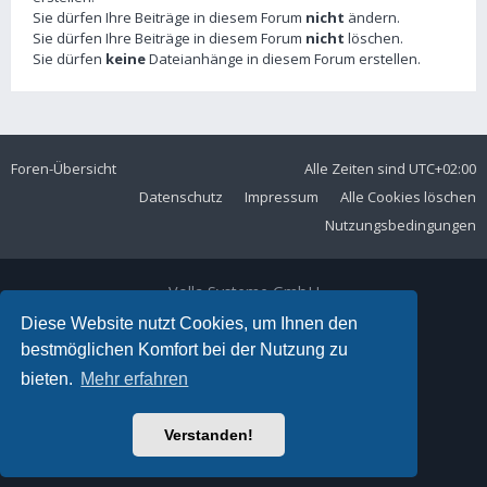
Sie dürfen Ihre Beiträge in diesem Forum
nicht
ändern.
Sie dürfen Ihre Beiträge in diesem Forum
nicht
löschen.
Sie dürfen
keine
Dateianhänge in diesem Forum erstellen.
Foren-Übersicht
Alle Zeiten sind
UTC+02:00
Datenschutz
Impressum
Alle Cookies löschen
Nutzungsbedingungen
Volla Systeme GmbH
Kölner Straße 102
Diese Website nutzt Cookies, um Ihnen den
42897 Remscheid
bestmöglichen Komfort bei der Nutzung zu
Telefon:
+49 2191 59897 61
bieten.
Mehr erfahren
E-Mail:
forum@volla.online
Powered by
phpBB
® Forum Software © phpBB Limited
Verstanden!
Ariki Theme by
Gramziu
Deutsche Übersetzung durch
phpBB.de