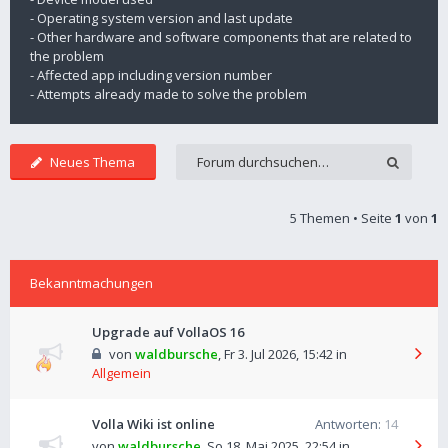
- Operating system version and last update
- Other hardware and software components that are related to
the problem
- Affected app including version number
- Attempts already made to solve the problem
Neues Thema
5 Themen • Seite
1
von
1
Bekanntmachungen
Upgrade auf VollaOS 16
von
waldbursche
,
Fr 3. Jul 2026, 15:42
in
Allgemein
Volla Wiki ist online
Antworten:
14
von
waldbursche
,
So 18. Mai 2025, 22:54
in