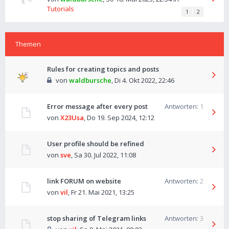
Tutorials
1
2
Themen
Rules for creating topics and posts
von
waldbursche
,
Di 4. Okt 2022, 22:46
Error message after every post
Antworten:
1
von
X23Usa
,
Do 19. Sep 2024, 12:12
User profile should be refined
von
sve
,
Sa 30. Jul 2022, 11:08
link FORUM on website
Antworten:
2
von
vil
,
Fr 21. Mai 2021, 13:25
stop sharing of Telegram links
Antworten:
3