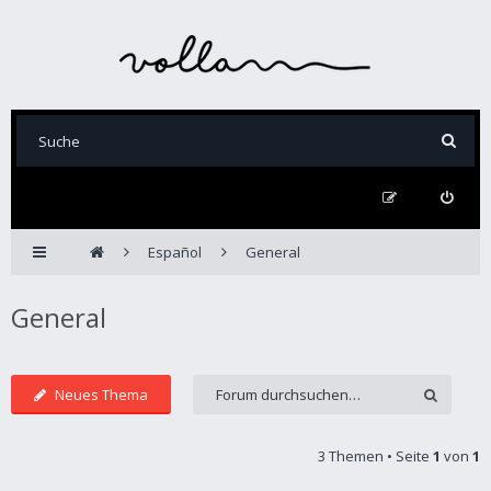
Español
General
General
Neues Thema
3 Themen • Seite
1
von
1