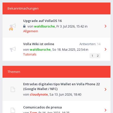
Bekanntmachungen
Upgrade auf VollaOS 16
von
waldbursche
,
Fr 3. Jul 2026, 15:42
in
Allgemein
Volla Wiki ist online
Antworten:
14
von
waldbursche
,
So 18. Mai 2025, 22:54
in
Tutorials
1
2
Themen
Entradas digitales tipo Wallet en Volla Phone 22
(Google Wallet / NFC)
von
cloudynote
,
Sa 13. Jun 2026, 18:40
Comunicados de prensa
von
Tom
,
Fr 16. Apr 2021, 16:25