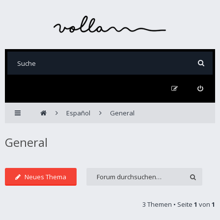
Español
General
General
Neues Thema
3 Themen • Seite
1
von
1