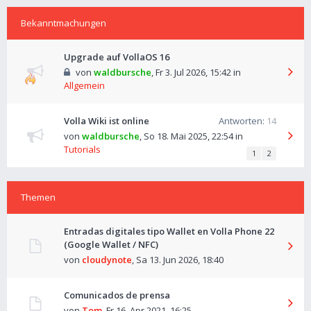
Bekanntmachungen
Upgrade auf VollaOS 16
von
waldbursche
,
Fr 3. Jul 2026, 15:42
in
Allgemein
Volla Wiki ist online
Antworten:
14
von
waldbursche
,
So 18. Mai 2025, 22:54
in
Tutorials
1
2
Themen
Entradas digitales tipo Wallet en Volla Phone 22
(Google Wallet / NFC)
von
cloudynote
,
Sa 13. Jun 2026, 18:40
Comunicados de prensa
von
Tom
,
Fr 16. Apr 2021, 16:25