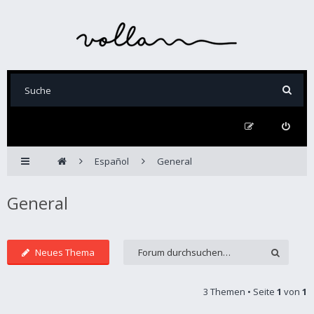
Español
General
General
Neues Thema
3 Themen • Seite
1
von
1