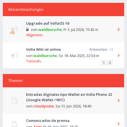
Bekanntmachungen
Upgrade auf VollaOS 16
von
waldbursche
,
Fr 3. Jul 2026, 15:42
in
Allgemein
Volla Wiki ist online
Antworten:
14
von
waldbursche
,
So 18. Mai 2025, 22:54
in
Tutorials
1
2
Themen
Entradas digitales tipo Wallet en Volla Phone 22
(Google Wallet / NFC)
von
cloudynote
,
Sa 13. Jun 2026, 18:40
Comunicados de prensa
von
Tom
,
Fr 16. Apr 2021, 16:25