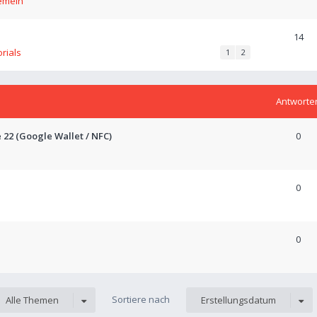
emein
14
orials
1
2
Antworte
e 22 (Google Wallet / NFC)
0
0
0
Sortiere nach
Alle Themen
Erstellungsdatum