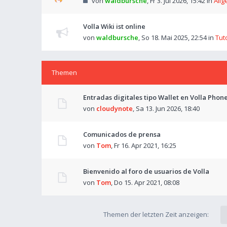
von
waldbursche
,
Fr 3. Jul 2026, 15:42
in
Allg
Volla Wiki ist online
von
waldbursche
,
So 18. Mai 2025, 22:54
in
Tut
Themen
Entradas digitales tipo Wallet en Volla Phon
von
cloudynote
,
Sa 13. Jun 2026, 18:40
Comunicados de prensa
von
Tom
,
Fr 16. Apr 2021, 16:25
Bienvenido al foro de usuarios de Volla
von
Tom
,
Do 15. Apr 2021, 08:08
Themen der letzten Zeit anzeigen: