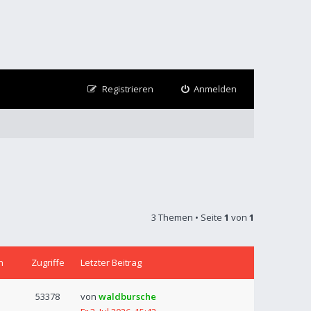
Registrieren
Anmelden
3 Themen • Seite
1
von
1
n
Zugriffe
Letzter Beitrag
53378
von
waldbursche