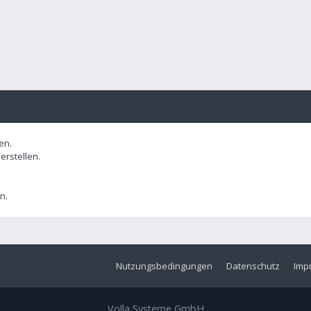
en.
rstellen.
n.
Nutzungsbedingungen
Datenschutz
Imp
Volla Systeme GmbH