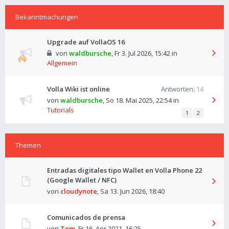
Bekanntmachungen
Upgrade auf VollaOS 16
von
waldbursche
,
Fr 3. Jul 2026, 15:42
in
Allgemein
Volla Wiki ist online
Antworten:
14
von
waldbursche
,
So 18. Mai 2025, 22:54
in
Tutorials
1
2
Themen
Entradas digitales tipo Wallet en Volla Phone 22
(Google Wallet / NFC)
von
cloudynote
,
Sa 13. Jun 2026, 18:40
Comunicados de prensa
von
Tom
,
Fr 16. Apr 2021, 16:25