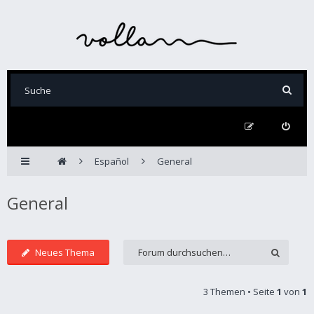
Español
General
General
Neues Thema
3 Themen • Seite
1
von
1