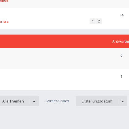
emein
14
orials
1
2
Antworte
0
1
Sortiere nach
Alle Themen
Erstellungsdatum