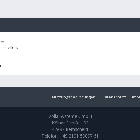
en.
rstellen.
n.
Nutzungsbedingungen
Datenschutz
Imp
Volla Systeme GmbH
Kölner Straße 102
42897 Remscheid
Telefon:
+49 2191 59897 61