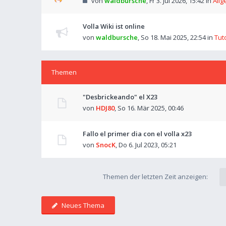
von
waldbursche
,
Fr 3. Jul 2026, 15:42
in
Allg
Volla Wiki ist online
von
waldbursche
,
So 18. Mai 2025, 22:54
in
Tut
Themen
"Desbrickeando" el X23
von
HDJ80
,
So 16. Mär 2025, 00:46
Fallo el primer dia con el volla x23
von
SnocK
,
Do 6. Jul 2023, 05:21
Themen der letzten Zeit anzeigen:
Neues Thema