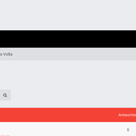
o Volla
Antworte
0