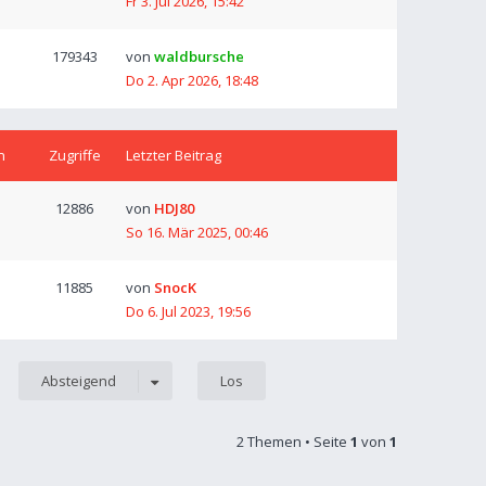
Fr 3. Jul 2026, 15:42
179343
von
waldbursche
Do 2. Apr 2026, 18:48
n
Zugriffe
Letzter Beitrag
12886
von
HDJ80
So 16. Mär 2025, 00:46
11885
von
SnocK
Do 6. Jul 2023, 19:56
Absteigend
2 Themen • Seite
1
von
1