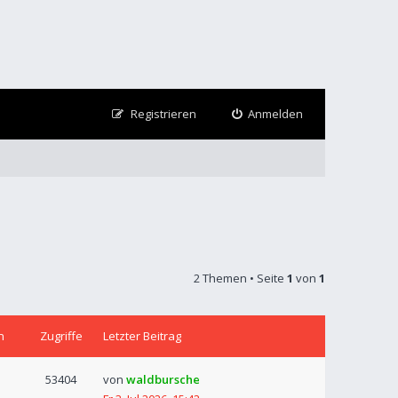
Registrieren
Anmelden
2 Themen • Seite
1
von
1
n
Zugriffe
Letzter Beitrag
53404
von
waldbursche