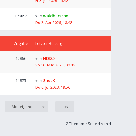
Fr 3. Jul 2026, 15:42
179098
von
waldbursche
Do 2. Apr 2026, 18:48
n
Zugriffe
Letzter Beitrag
12866
von
HDJ80
So 16. Mär 2025, 00:46
11875
von
SnocK
Do 6. Jul 2023, 19:56
Absteigend
2 Themen • Seite
1
von
1