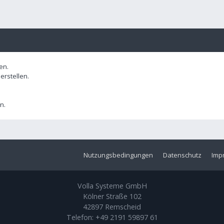
en.
rstellen.
n.
Nutzungsbedingungen
Datenschutz
Imp
Volla Systeme GmbH
Kölner Straße 102
42897 Remscheid
Telefon:
+49 2191 59897 61