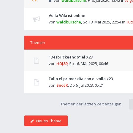
von
waldbursche
,
Fr 3. Jul 2026, 15:42
in
Allg
Volla Wiki ist online
von
waldbursche
,
So 18. Mai 2025, 22:54
in
Tut
Themen
"Desbrickeando" el X23
von
HDJ80
,
So 16. Mär 2025, 00:46
Fallo el primer dia con el volla x23
von
SnocK
,
Do 6. Jul 2023, 05:21
Themen der letzten Zeit anzeigen:
Neues Thema