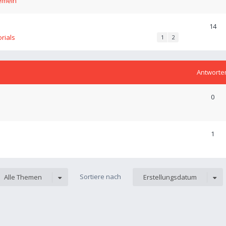
emein
14
orials
1
2
Antworte
0
1
Sortiere nach
Alle Themen
Erstellungsdatum