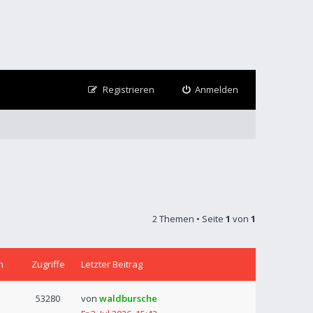
Registrieren
Anmelden
2 Themen • Seite
1
von
1
n
Zugriffe
Letzter Beitrag
53280
von
waldbursche