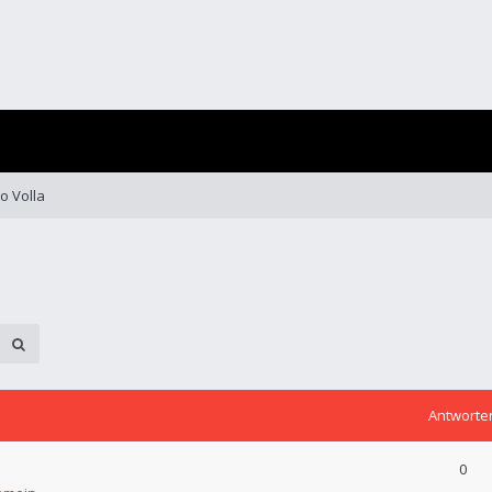
o Volla
Antworte
0