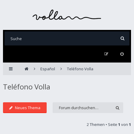
Español
Teléfono Volla
Teléfono Volla
Neues Thema
2 Themen • Seite
1
von
1