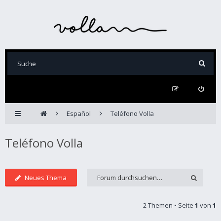
Español
Teléfono Volla
Teléfono Volla
Neues Thema
2 Themen • Seite
1
von
1