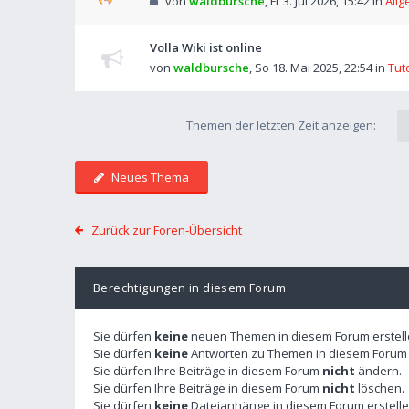
von
waldbursche
,
Fr 3. Jul 2026, 15:42
in
Allg
Volla Wiki ist online
von
waldbursche
,
So 18. Mai 2025, 22:54
in
Tut
Themen der letzten Zeit anzeigen:
Neues Thema
Zurück zur Foren-Übersicht
Berechtigungen in diesem Forum
Sie dürfen
keine
neuen Themen in diesem Forum erstell
Sie dürfen
keine
Antworten zu Themen in diesem Forum e
Sie dürfen Ihre Beiträge in diesem Forum
nicht
ändern.
Sie dürfen Ihre Beiträge in diesem Forum
nicht
löschen.
Sie dürfen
keine
Dateianhänge in diesem Forum erstelle