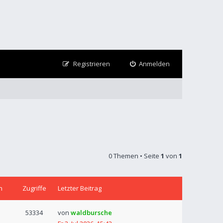
Registrieren
Anmelden
0 Themen • Seite
1
von
1
n
Zugriffe
Letzter Beitrag
53334
von
waldbursche