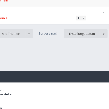
emein
14
orials
1
2
Sortiere nach
Alle Themen
Erstellungsdatum
en.
rstellen.
n.