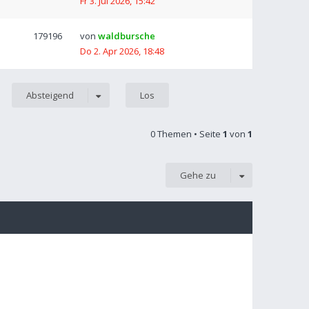
Fr 3. Jul 2026, 15:42
179196
von
waldbursche
Do 2. Apr 2026, 18:48
Absteigend
0 Themen • Seite
1
von
1
Gehe zu