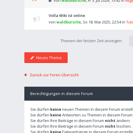
von
waldbursche
,
Fr 3. Jul 2026, 15:42
in
Allg
Volla Wiki ist online
von
waldbursche
,
So 18. Mai 2025, 22:54
in
Tut
Themen der letzten Zeit anzeigen:
Neues Thema
Zurück zur Foren-Übersicht
Berechtigungen in diesem Forum
Sie dürfen
keine
neuen Themen in diesem Forum erstell
Sie dürfen
keine
Antworten zu Themen in diesem Forum e
Sie dürfen Ihre Beiträge in diesem Forum
nicht
ändern.
Sie dürfen Ihre Beiträge in diesem Forum
nicht
löschen.
Sie dürfen
keine
Dateianhänge in diesem Forum erstelle