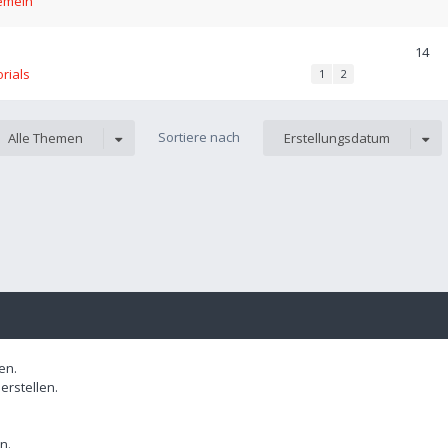
emein
14
orials
1
2
Sortiere nach
Alle Themen
Erstellungsdatum
en.
rstellen.
n.