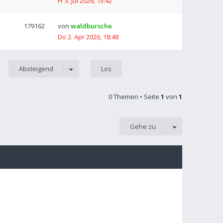
Fr 3. Jul 2026, 15:42
179162
von
waldbursche
Do 2. Apr 2026, 18:48
Absteigend
0 Themen • Seite
1
von
1
Gehe zu