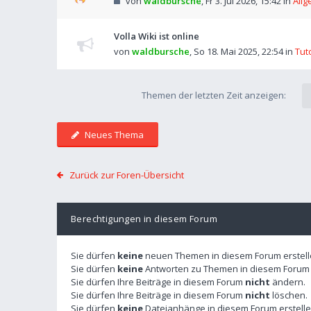
von
waldbursche
,
Fr 3. Jul 2026, 15:42
in
Allg
Volla Wiki ist online
von
waldbursche
,
So 18. Mai 2025, 22:54
in
Tut
Themen der letzten Zeit anzeigen:
Neues Thema
Zurück zur Foren-Übersicht
Berechtigungen in diesem Forum
Sie dürfen
keine
neuen Themen in diesem Forum erstell
Sie dürfen
keine
Antworten zu Themen in diesem Forum e
Sie dürfen Ihre Beiträge in diesem Forum
nicht
ändern.
Sie dürfen Ihre Beiträge in diesem Forum
nicht
löschen.
Sie dürfen
keine
Dateianhänge in diesem Forum erstelle