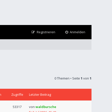
Registrieren
Anmelden
0 Themen • Seite
1
von
1
n
Zugriffe
Letzter Beitrag
53317
von
waldbursche