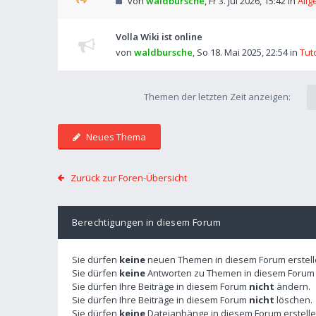
von
waldbursche
,
Fr 3. Jul 2026, 15:42
in
Allg
Volla Wiki ist online
von
waldbursche
,
So 18. Mai 2025, 22:54
in
Tut
Themen der letzten Zeit anzeigen:
Neues Thema
Zurück zur Foren-Übersicht
Berechtigungen in diesem Forum
Sie dürfen
keine
neuen Themen in diesem Forum erstell
Sie dürfen
keine
Antworten zu Themen in diesem Forum e
Sie dürfen Ihre Beiträge in diesem Forum
nicht
ändern.
Sie dürfen Ihre Beiträge in diesem Forum
nicht
löschen.
Sie dürfen
keine
Dateianhänge in diesem Forum erstelle