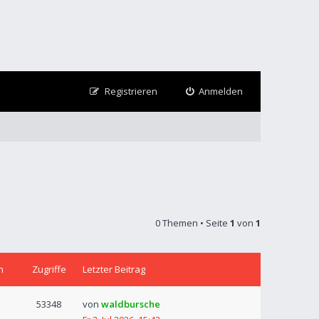
Registrieren
Anmelden
0 Themen • Seite
1
von
1
n
Zugriffe
Letzter Beitrag
53348
von
waldbursche