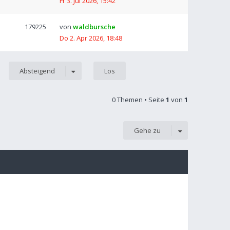
Fr 3. Jul 2026, 15:42
179225
von
waldbursche
Do 2. Apr 2026, 18:48
Absteigend
0 Themen • Seite
1
von
1
Gehe zu