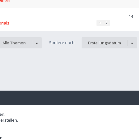
emein
14
orials
1
2
Sortiere nach
Alle Themen
Erstellungsdatum
en.
rstellen.
n.