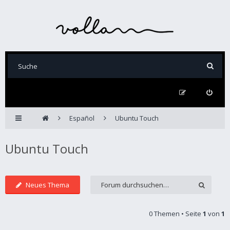
Español
Ubuntu Touch
Ubuntu Touch
Neues Thema
0 Themen • Seite
1
von
1