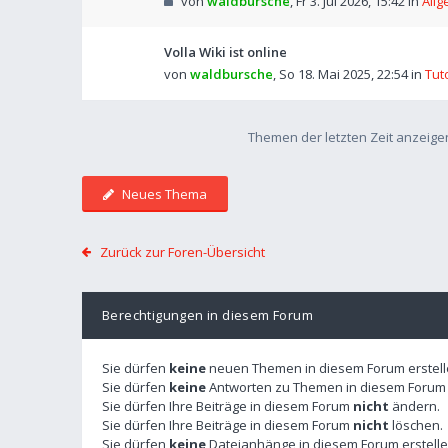
von
waldbursche
,
Fr 3. Jul 2026, 15:42
in
Allg
Volla Wiki ist online
von
waldbursche
,
So 18. Mai 2025, 22:54
in
Tut
Themen der letzten Zeit anzeige
Neues Thema
Zurück zur Foren-Übersicht
Berechtigungen in diesem Forum
Sie dürfen
keine
neuen Themen in diesem Forum erstell
Sie dürfen
keine
Antworten zu Themen in diesem Forum e
Sie dürfen Ihre Beiträge in diesem Forum
nicht
ändern.
Sie dürfen Ihre Beiträge in diesem Forum
nicht
löschen.
Sie dürfen
keine
Dateianhänge in diesem Forum erstelle