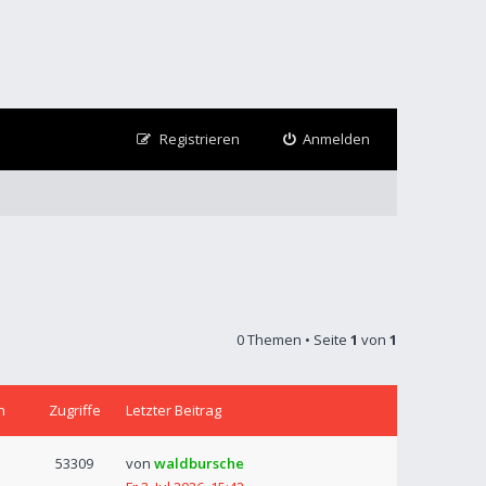
Registrieren
Anmelden
0 Themen • Seite
1
von
1
n
Zugriffe
Letzter Beitrag
53309
von
waldbursche