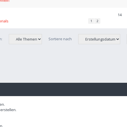
emein
14
orials
1
2
n:
Sortiere nach
en.
rstellen.
n.