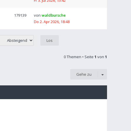
Fr 3. Jul 2026, 15:42
179139
von
waldbursche
Do 2. Apr 2026, 18:48
0 Themen • Seite
1
von
1
Gehe zu