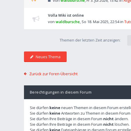
von
waldbursche
,
Fr 3. Jul 2026, 15:42
in
Allg
Volla Wiki ist online
von
waldbursche
,
So 18. Mai 2025, 22:54
in
Tut
Themen der letzten Zeit anzeigen:
Neues Thema
Zurück zur Foren-Übersicht
Berechtigungen in diesem Forum
Sie dürfen
keine
neuen Themen in diesem Forum erstell
Sie dürfen
keine
Antworten zu Themen in diesem Forum e
Sie dürfen Ihre Beiträge in diesem Forum
nicht
ändern.
Sie dürfen Ihre Beiträge in diesem Forum
nicht
löschen.
Sie dürfen
keine
Dateianhänge in diesem Forum erstelle