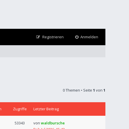
Registrieren
Anmelden
0 Themen • Seite
1
von
1
n
Zugriffe
Letzter Beitrag
53343
von
waldbursche