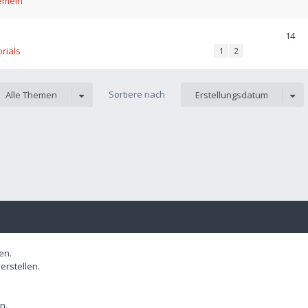
emein
14
orials
1
2
Sortiere nach
Alle Themen
Erstellungsdatum
en.
rstellen.
n.