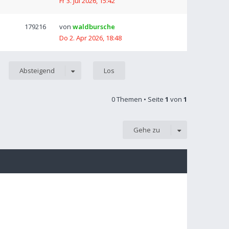
Fr 3. Jul 2026, 15:42
179216
von
waldbursche
Do 2. Apr 2026, 18:48
Absteigend
0 Themen • Seite
1
von
1
Gehe zu