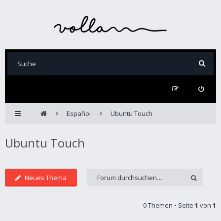
Español
Ubuntu Touch
Ubuntu Touch
Neues Thema
0 Themen • Seite
1
von
1