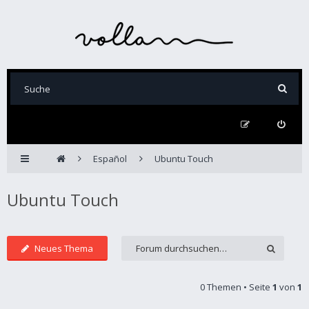
Español
Ubuntu Touch
Ubuntu Touch
Neues Thema
0 Themen • Seite
1
von
1