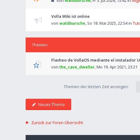
von
waldbursche
,
Fr 3. Jul 2026, 15:42
in
Allg
Volla Wiki ist online
von
waldbursche
,
So 18. Mai 2025, 22:54
in
Tut
Themen
Flasheo de VollaOS mediante el instalador 
von
the_cave_dweller
,
Mo 19. Apr 2021, 23:21
Themen der letzten Zeit anzeigen:
Neues Thema
Zurück zur Foren-Übersicht