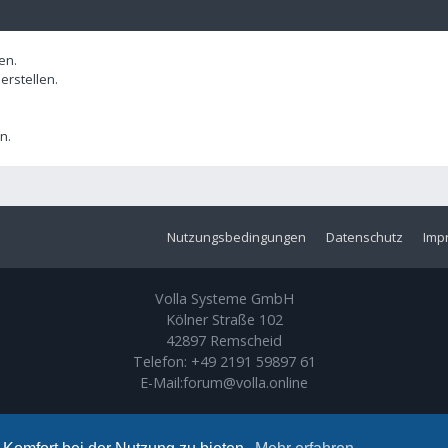
en.
rstellen.
n.
Nutzungsbedingungen
Datenschutz
Imp
Volla Systeme GmbH
Kölner Straße 102
42897 Remscheid
Telefon:
+49 2191 59897 61
E-Mail:
forum@volla.online
Powered by
phpBB
® Forum Software © phpBB Limited
Ariki Theme by
Gramziu