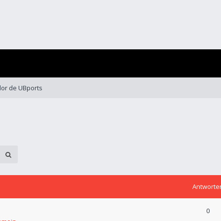
dor de UBports
Antworte
0