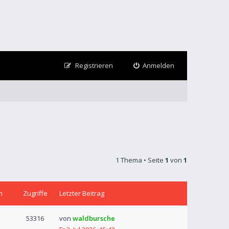
Registrieren
Anmelden
1 Thema • Seite
1
von
1
n
Zugriffe
Letzter Beitrag
53316
von
waldbursche