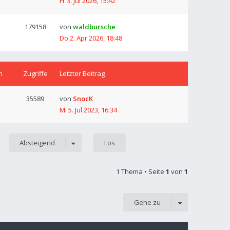
Fr 3. Jul 2026, 15:42
179158
von
waldbursche
Do 2. Apr 2026, 18:48
n
Zugriffe
Letzter Beitrag
35589
von
SnocK
Mi 5. Jul 2023, 16:34
Absteigend
1 Thema • Seite
1
von
1
Gehe zu