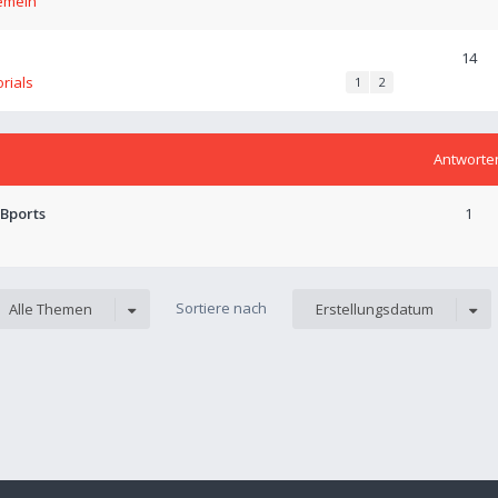
emein
14
orials
1
2
Antworte
UBports
1
Sortiere nach
Alle Themen
Erstellungsdatum