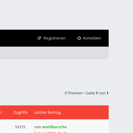
Registrieren
Anmelden
0 Themen • Seite
1
von
1
n
Zugriffe
Letzter Beitrag
53315
von
waldbursche