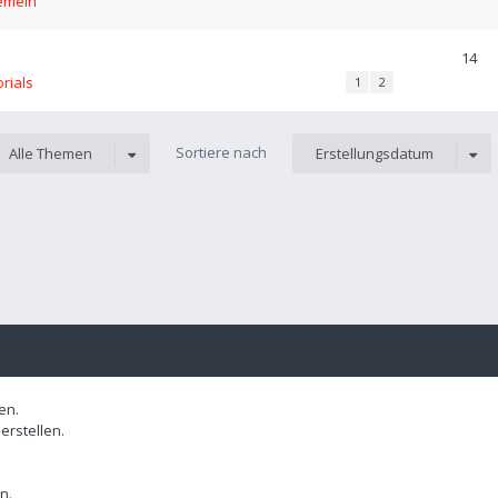
emein
14
orials
1
2
Sortiere nach
Alle Themen
Erstellungsdatum
en.
rstellen.
n.