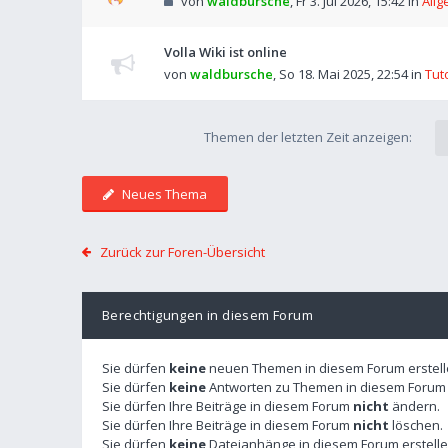
von
waldbursche
,
Fr 3. Jul 2026, 15:42
in
Allg
Volla Wiki ist online
von
waldbursche
,
So 18. Mai 2025, 22:54
in
Tut
Themen der letzten Zeit anzeigen:
Neues Thema
Zurück zur Foren-Übersicht
Berechtigungen in diesem Forum
Sie dürfen
keine
neuen Themen in diesem Forum erstell
Sie dürfen
keine
Antworten zu Themen in diesem Forum e
Sie dürfen Ihre Beiträge in diesem Forum
nicht
ändern.
Sie dürfen Ihre Beiträge in diesem Forum
nicht
löschen.
Sie dürfen
keine
Dateianhänge in diesem Forum erstelle