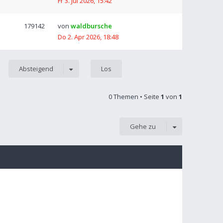
Fr 3. Jul 2026, 15:42
179142
von
waldbursche
Do 2. Apr 2026, 18:48
Absteigend
0 Themen • Seite
1
von
1
Gehe zu