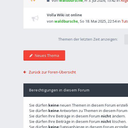
von
waldbursche
,
Fr 3. Jul 2026, 15:42
in
Allg
Volla Wiki ist online
von
waldbursche
,
So 18. Mai 2025, 22:54
in
Tut
Themen der letzten Zeit anzeigen:
Neues Thema
Zurück zur Foren-Übersicht
Berechtigungen in diesem Forum
Sie dürfen
keine
neuen Themen in diesem Forum erstell
Sie dürfen
keine
Antworten zu Themen in diesem Forum e
Sie dürfen Ihre Beiträge in diesem Forum
nicht
ändern.
Sie dürfen Ihre Beiträge in diesem Forum
nicht
löschen.
Sie dürfen
keine
Dateianhänge in diesem Forum erstelle