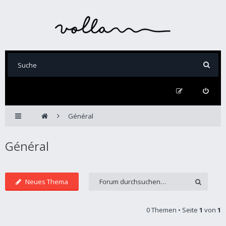
Général
Général
Neues Thema
0 Themen • Seite
1
von
1