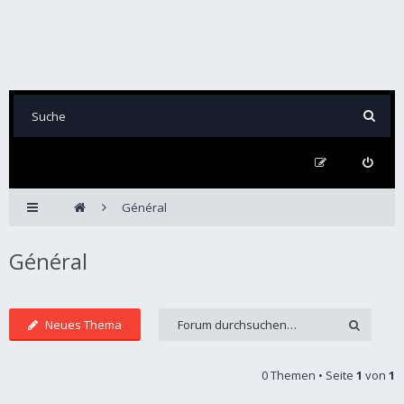
Général
Général
Neues Thema
0 Themen • Seite
1
von
1