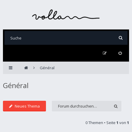
Général
Général
Neues Thema
0 Themen • Seite
1
von
1