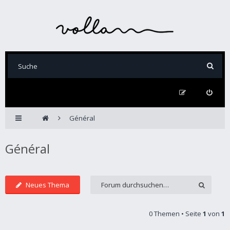
Général
Général
Neues Thema
0 Themen • Seite
1
von
1