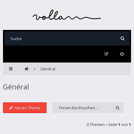
Général
Général
Neues Thema
0 Themen • Seite
1
von
1