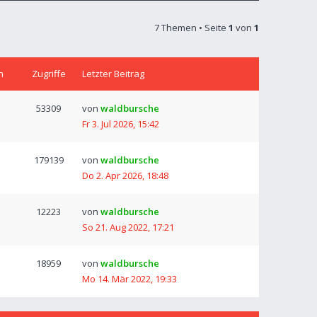
7 Themen • Seite
1
von
1
n
Zugriffe
Letzter Beitrag
53309
von
waldbursche
Fr 3. Jul 2026, 15:42
179139
von
waldbursche
Do 2. Apr 2026, 18:48
12223
von
waldbursche
So 21. Aug 2022, 17:21
18959
von
waldbursche
Mo 14. Mär 2022, 19:33