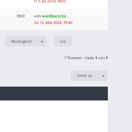
Fr 5. Jul 2024, 08:55
7839
von
waldbursche
So 12. Mai 2024, 18:40
Absteigend
7 Themen • Seite
1
von
1
Gehe zu