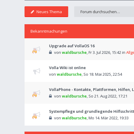
Neues Thema
Bekanntmachungen
Upgrade auf VollaOS 16
von
waldbursche
,
Fr 3. Jul 2026, 15:42
in
Allg
Volla Wiki ist online
von
waldbursche
,
So 18. Mai 2025, 22:54
VollaPhone - Kontakte, Plattformen, Hilfen,
von
waldbursche
,
So 21. Aug 2022, 17:21
Systempflege und grundlegende Hilfsschri
von
waldbursche
,
Mo 14. Mär 2022, 19:33