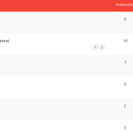
Antworte
0
tore)
10
1
2
7
6
2
5