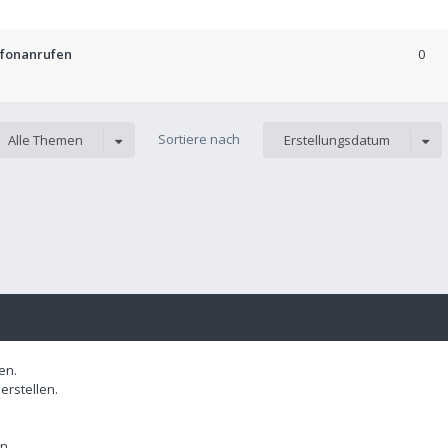
efonanrufen
0
Sortiere nach
Alle Themen
Erstellungsdatum
en.
rstellen.
n.