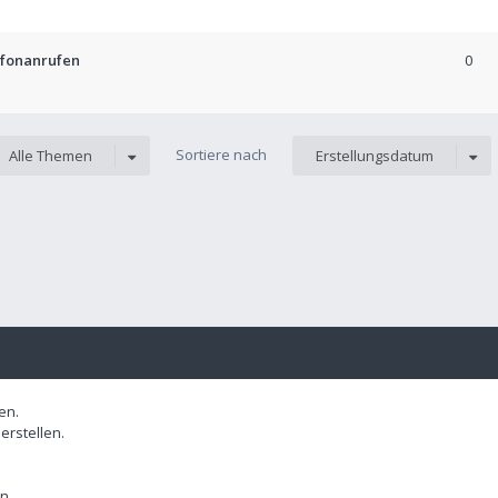
efonanrufen
0
Sortiere nach
Alle Themen
Erstellungsdatum
en.
rstellen.
n.