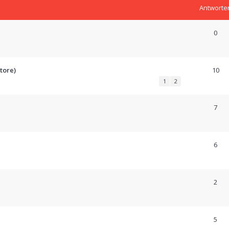
Antworte
0
tore)
10
1
2
7
6
2
5