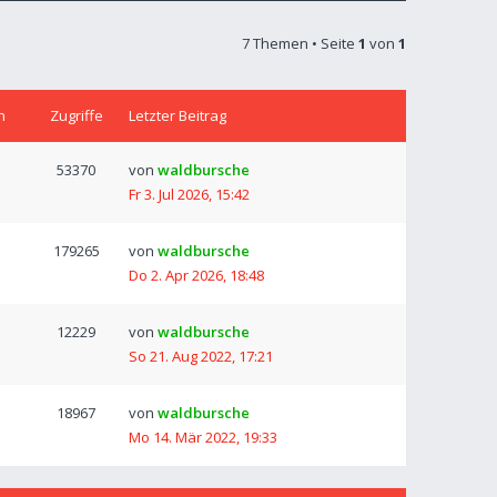
7 Themen • Seite
1
von
1
n
Zugriffe
Letzter Beitrag
53370
von
waldbursche
Fr 3. Jul 2026, 15:42
179265
von
waldbursche
Do 2. Apr 2026, 18:48
12229
von
waldbursche
So 21. Aug 2022, 17:21
18967
von
waldbursche
Mo 14. Mär 2022, 19:33