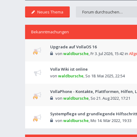
Neues Thema
Bekanntmachungen
Upgrade auf VollaOS 16
von
waldbursche
,
Fr 3. Jul 2026, 15:42
in
Allg
Volla Wiki ist online
von
waldbursche
,
So 18. Mai 2025, 22:54
VollaPhone - Kontakte, Plattformen, Hilfen,
von
waldbursche
,
So 21. Aug 2022, 17:21
Systempflege und grundlegende Hilfsschri
von
waldbursche
,
Mo 14. Mär 2022, 19:33