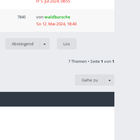
Fr 5. Jul 2024, 08:55
7845
von
waldbursche
So 12. Mai 2024, 18:40
Absteigend
7 Themen • Seite
1
von
1
Gehe zu