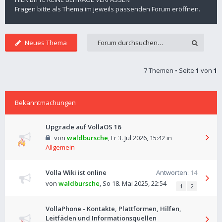
Fragen bitte als Thema im jeweils passenden Forum eröffnen.
Neues Thema
7 Themen • Seite
1
von
1
Bekanntmachungen
Upgrade auf VollaOS 16
von
waldbursche
,
Fr 3. Jul 2026, 15:42
in
Allgemein
Volla Wiki ist online
Antworten:
14
von
waldbursche
,
So 18. Mai 2025, 22:54
1
2
VollaPhone - Kontakte, Plattformen, Hilfen,
Leitfäden und Informationsquellen