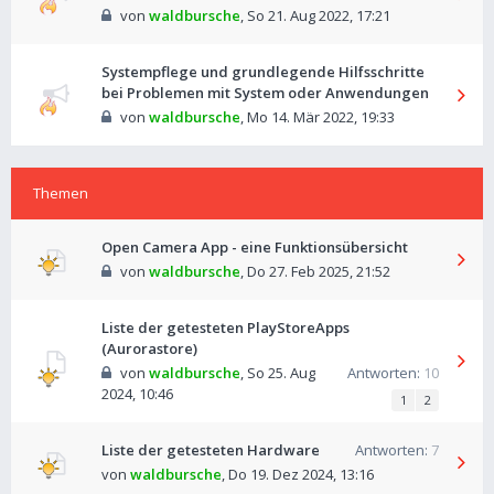
von
waldbursche
,
So 21. Aug 2022, 17:21
Systempflege und grundlegende Hilfsschritte
bei Problemen mit System oder Anwendungen
von
waldbursche
,
Mo 14. Mär 2022, 19:33
Themen
Open Camera App - eine Funktionsübersicht
von
waldbursche
,
Do 27. Feb 2025, 21:52
Liste der getesteten PlayStoreApps
(Aurorastore)
von
waldbursche
,
So 25. Aug
Antworten:
10
2024, 10:46
1
2
Liste der getesteten Hardware
Antworten:
7
von
waldbursche
,
Do 19. Dez 2024, 13:16