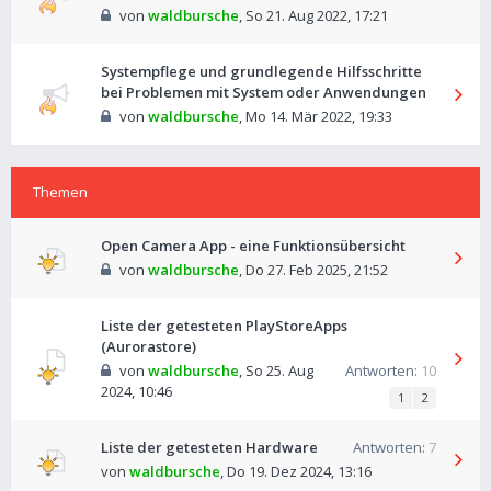
von
waldbursche
,
So 21. Aug 2022, 17:21
Systempflege und grundlegende Hilfsschritte
bei Problemen mit System oder Anwendungen
von
waldbursche
,
Mo 14. Mär 2022, 19:33
Themen
Open Camera App - eine Funktionsübersicht
von
waldbursche
,
Do 27. Feb 2025, 21:52
Liste der getesteten PlayStoreApps
(Aurorastore)
von
waldbursche
,
So 25. Aug
Antworten:
10
2024, 10:46
1
2
Liste der getesteten Hardware
Antworten:
7
von
waldbursche
,
Do 19. Dez 2024, 13:16