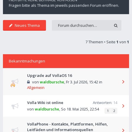
Fragen bitte als Thema im jeweils passenden Forum eröffnen.
Neues Thema
7 Themen • Seite
1
von
1
Bekanntmachungen
Upgrade auf VollaOS 16
von
waldbursche
,
Fr 3. Jul 2026, 15:42
in
Allgemein
Volla Wiki ist online
Antworten:
14
von
waldbursche
,
So 18. Mai 2025, 22:54
1
2
VollaPhone - Kontakte, Plattformen, Hilfen,
Leitfäden und Informationsquellen