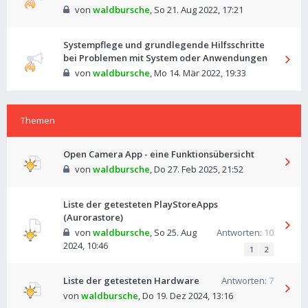
von
waldbursche
,
So 21. Aug 2022, 17:21
Systempflege und grundlegende Hilfsschritte
bei Problemen mit System oder Anwendungen
von
waldbursche
,
Mo 14. Mär 2022, 19:33
Themen
Open Camera App - eine Funktionsübersicht
von
waldbursche
,
Do 27. Feb 2025, 21:52
Liste der getesteten PlayStoreApps
(Aurorastore)
von
waldbursche
,
So 25. Aug
Antworten:
10
2024, 10:46
1
2
Liste der getesteten Hardware
Antworten:
7
von
waldbursche
,
Do 19. Dez 2024, 13:16