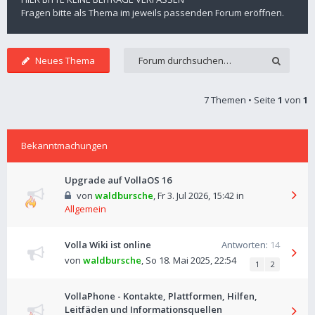
Fragen bitte als Thema im jeweils passenden Forum eröffnen.
Neues Thema
7 Themen • Seite
1
von
1
Bekanntmachungen
Upgrade auf VollaOS 16
von
waldbursche
,
Fr 3. Jul 2026, 15:42
in
Allgemein
Volla Wiki ist online
Antworten:
14
von
waldbursche
,
So 18. Mai 2025, 22:54
1
2
VollaPhone - Kontakte, Plattformen, Hilfen,
Leitfäden und Informationsquellen