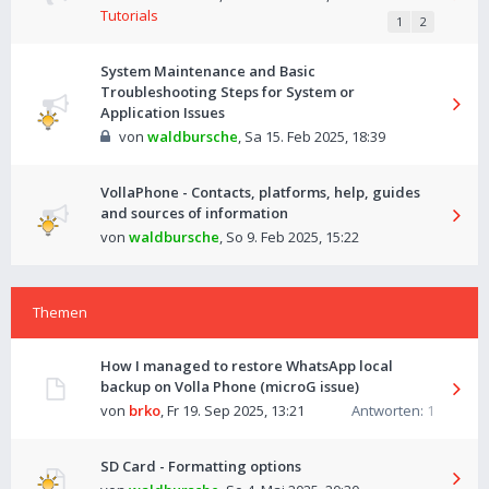
Tutorials
1
2
System Maintenance and Basic
Troubleshooting Steps for System or
Application Issues
von
waldbursche
,
Sa 15. Feb 2025, 18:39
VollaPhone - Contacts, platforms, help, guides
and sources of information
von
waldbursche
,
So 9. Feb 2025, 15:22
Themen
How I managed to restore WhatsApp local
backup on Volla Phone (microG issue)
von
brko
,
Fr 19. Sep 2025, 13:21
Antworten:
1
SD Card - Formatting options