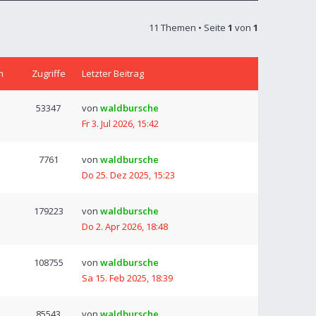
11 Themen • Seite
1
von
1
n
Zugriffe
Letzter Beitrag
53347
von
waldbursche
Fr 3. Jul 2026, 15:42
7761
von
waldbursche
Do 25. Dez 2025, 15:23
179223
von
waldbursche
Do 2. Apr 2026, 18:48
108755
von
waldbursche
Sa 15. Feb 2025, 18:39
85543
von
waldbursche