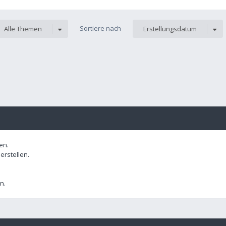
Sortiere nach
Alle Themen
Erstellungsdatum
en.
rstellen.
n.