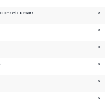
he Home Wi-Fi Network
0
0
0
e
0
0
0