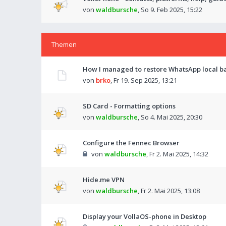
von
waldbursche
,
So 9. Feb 2025, 15:22
Themen
How I managed to restore WhatsApp local ba
von
brko
,
Fr 19. Sep 2025, 13:21
SD Card - Formatting options
von
waldbursche
,
So 4. Mai 2025, 20:30
Configure the Fennec Browser
von
waldbursche
,
Fr 2. Mai 2025, 14:32
Hide.me VPN
von
waldbursche
,
Fr 2. Mai 2025, 13:08
Display your VollaOS-phone in Desktop