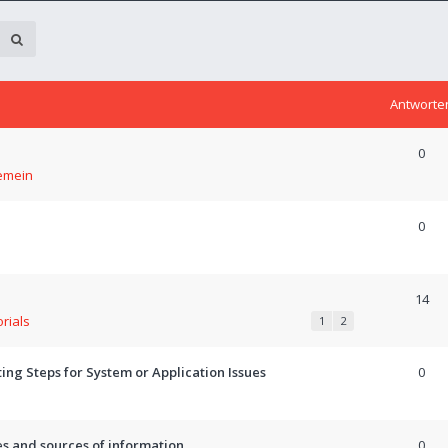
Antworte
0
emein
0
14
orials
1
2
ng Steps for System or Application Issues
0
es and sources of information
0