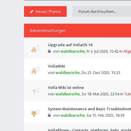
Neues Thema
Bekanntmachungen
Upgrade auf VollaOS 16
von
waldbursche
,
Fr 3. Jul 2026, 15:42
in
Allg
VollaWiki
von
waldbursche
,
Do 25. Dez 2025, 15:23
Volla Wiki ist online
von
waldbursche
,
So 18. Mai 2025, 22:54
in
Tut
System Maintenance and Basic Troubleshooti
von
waldbursche
,
Sa 15. Feb 2025, 18:39
VollaPhone - Contacts, platforms, help, guid