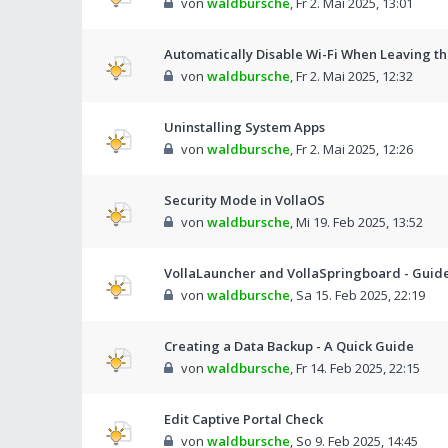
von
waldbursche
,
Fr 2. Mai 2025, 13:01
Automatically Disable Wi-Fi When Leaving t
von
waldbursche
,
Fr 2. Mai 2025, 12:32
Uninstalling System Apps
von
waldbursche
,
Fr 2. Mai 2025, 12:26
Security Mode in VollaOS
von
waldbursche
,
Mi 19. Feb 2025, 13:52
VollaLauncher and VollaSpringboard - Guid
von
waldbursche
,
Sa 15. Feb 2025, 22:19
Creating a Data Backup - A Quick Guide
von
waldbursche
,
Fr 14. Feb 2025, 22:15
Edit Captive Portal Check
von
waldbursche
,
So 9. Feb 2025, 14:45