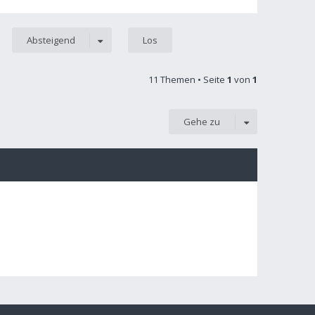
Absteigend
11 Themen • Seite
1
von
1
Gehe zu