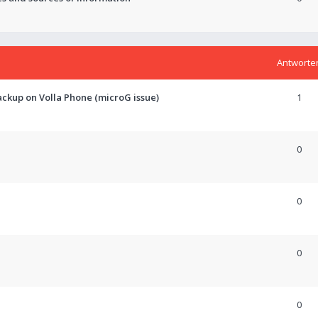
Antworte
ckup on Volla Phone (microG issue)
1
0
0
0
0