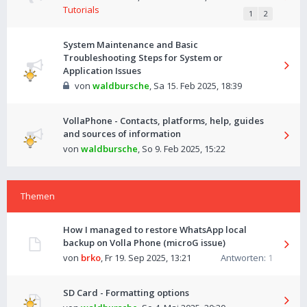
Tutorials
1
2
System Maintenance and Basic
Troubleshooting Steps for System or
Application Issues
von
waldbursche
,
Sa 15. Feb 2025, 18:39
VollaPhone - Contacts, platforms, help, guides
and sources of information
von
waldbursche
,
So 9. Feb 2025, 15:22
Themen
How I managed to restore WhatsApp local
backup on Volla Phone (microG issue)
von
brko
,
Fr 19. Sep 2025, 13:21
Antworten:
1
SD Card - Formatting options