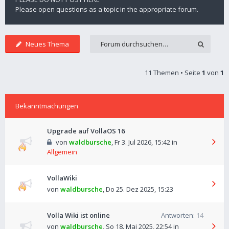
Please open questions as a topic in the appropriate forum.
Neues Thema
11 Themen • Seite
1
von
1
Bekanntmachungen
Upgrade auf VollaOS 16
von
waldbursche
,
Fr 3. Jul 2026, 15:42
in
Allgemein
VollaWiki
von
waldbursche
,
Do 25. Dez 2025, 15:23
Volla Wiki ist online
Antworten:
14
von
waldbursche
,
So 18. Mai 2025, 22:54
in