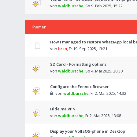
von
waldbursche
,
So 9. Feb 2025, 15:22
Themen
How I managed to restore WhatsApp local ba
von
brko
,
Fr 19. Sep 2025, 13:21
SD Card - Formatting options
von
waldbursche
,
So 4. Mai 2025, 20:30
Configure the Fennec Browser
von
waldbursche
,
Fr 2. Mai 2025, 14:32
Hide.me VPN
von
waldbursche
,
Fr 2. Mai 2025, 13:08
Display your VollaOS-phone in Desktop