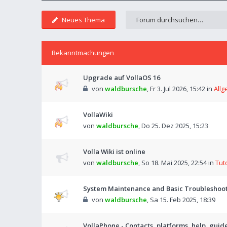
Neues Thema
Bekanntmachungen
Upgrade auf VollaOS 16
von
waldbursche
,
Fr 3. Jul 2026, 15:42
in
Allg
VollaWiki
von
waldbursche
,
Do 25. Dez 2025, 15:23
Volla Wiki ist online
von
waldbursche
,
So 18. Mai 2025, 22:54
in
Tut
System Maintenance and Basic Troubleshooti
von
waldbursche
,
Sa 15. Feb 2025, 18:39
VollaPhone - Contacts, platforms, help, guid