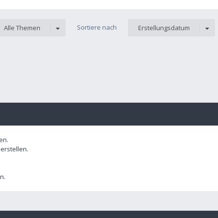
Sortiere nach
Alle Themen
Erstellungsdatum
en.
rstellen.
n.