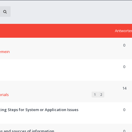
Antworte
0
emein
0
14
orials
1
2
ng Steps for System or Application Issues
0
es and sources of information
0