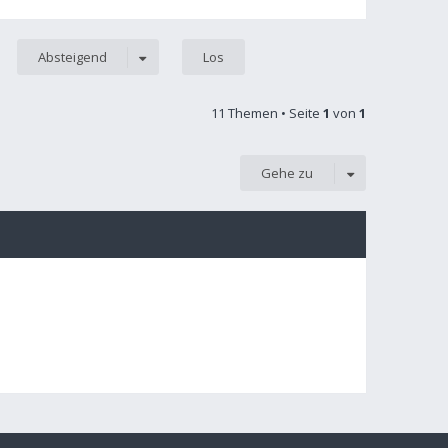
Absteigend
11 Themen • Seite
1
von
1
Gehe zu