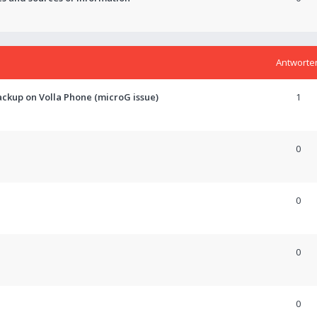
Antworte
ckup on Volla Phone (microG issue)
1
0
0
0
0