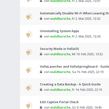
von
waldbursche
,
Fr 2. Mai 2025, 13:01
Automatically Disable Wi-Fi When Leaving t
von
waldbursche
,
Fr 2. Mai 2025, 12:32
Uninstalling System Apps
von
waldbursche
,
Fr 2. Mai 2025, 12:26
Security Mode in VollaOS
von
waldbursche
,
Mi 19. Feb 2025, 13:52
VollaLauncher and VollaSpringboard - Guid
von
waldbursche
,
Sa 15. Feb 2025, 22:19
Creating a Data Backup - A Quick Guide
von
waldbursche
,
Fr 14. Feb 2025, 22:15
Edit Captive Portal Check
von
waldbursche
,
So 9. Feb 2025, 14:45