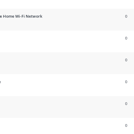
he Home Wi-Fi Network
0
0
0
e
0
0
0