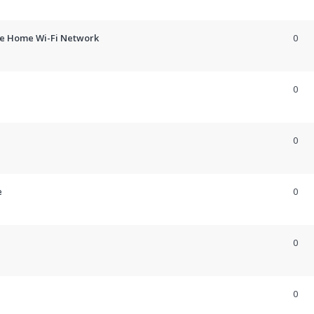
he Home Wi-Fi Network
0
0
0
e
0
0
0