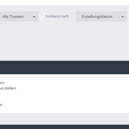
Sortiere nach
Alle Themen
Erstellungsdatum
en.
rstellen.
n.