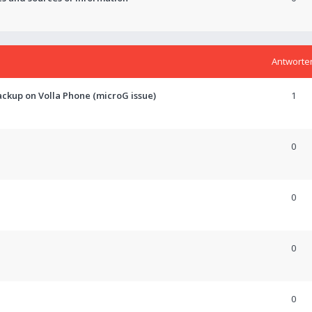
Antworte
ckup on Volla Phone (microG issue)
1
0
0
0
0