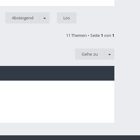
Absteigend
11 Themen • Seite
1
von
1
Gehe zu