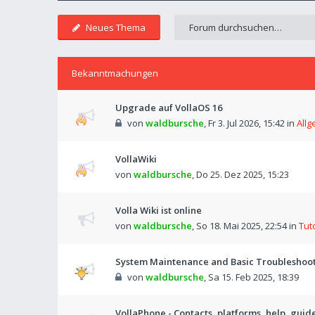
Neues Thema
Bekanntmachungen
Upgrade auf VollaOS 16
von
waldbursche
,
Fr 3. Jul 2026, 15:42
in
Allg
VollaWiki
von
waldbursche
,
Do 25. Dez 2025, 15:23
Volla Wiki ist online
von
waldbursche
,
So 18. Mai 2025, 22:54
in
Tut
System Maintenance and Basic Troubleshooti
von
waldbursche
,
Sa 15. Feb 2025, 18:39
VollaPhone - Contacts, platforms, help, guid