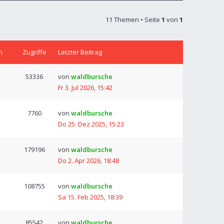
11 Themen • Seite
1
von
1
n
Zugriffe
Letzter Beitrag
53336
von
waldbursche
Fr 3. Jul 2026, 15:42
7760
von
waldbursche
Do 25. Dez 2025, 15:23
179196
von
waldbursche
Do 2. Apr 2026, 18:48
108755
von
waldbursche
Sa 15. Feb 2025, 18:39
85542
von
waldbursche