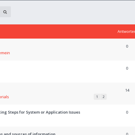
Antworte
0
emein
0
14
orials
1
2
ng Steps for System or Application Issues
0
es and sources of information
0