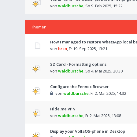
von
waldbursche
,
So 9. Feb 2025, 15:22
Themen
How I managed to restore WhatsApp local ba
von
brko
,
Fr 19. Sep 2025, 13:21
SD Card - Formatting options
von
waldbursche
,
So 4. Mai 2025, 20:30
Configure the Fennec Browser
von
waldbursche
,
Fr 2. Mai 2025, 14:32
Hide.me VPN
von
waldbursche
,
Fr 2. Mai 2025, 13:08
Display your VollaOS-phone in Desktop