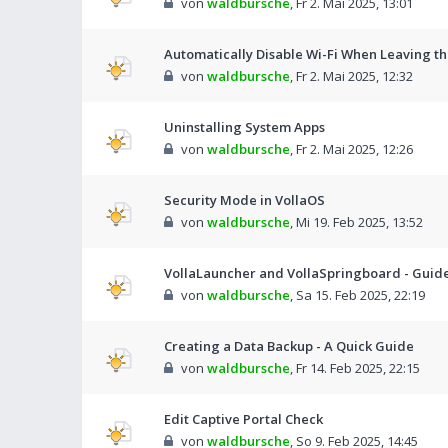
von
waldbursche
,
Fr 2. Mai 2025, 13:01
Automatically Disable Wi-Fi When Leaving t
von
waldbursche
,
Fr 2. Mai 2025, 12:32
Uninstalling System Apps
von
waldbursche
,
Fr 2. Mai 2025, 12:26
Security Mode in VollaOS
von
waldbursche
,
Mi 19. Feb 2025, 13:52
VollaLauncher and VollaSpringboard - Guid
von
waldbursche
,
Sa 15. Feb 2025, 22:19
Creating a Data Backup - A Quick Guide
von
waldbursche
,
Fr 14. Feb 2025, 22:15
Edit Captive Portal Check
von
waldbursche
,
So 9. Feb 2025, 14:45