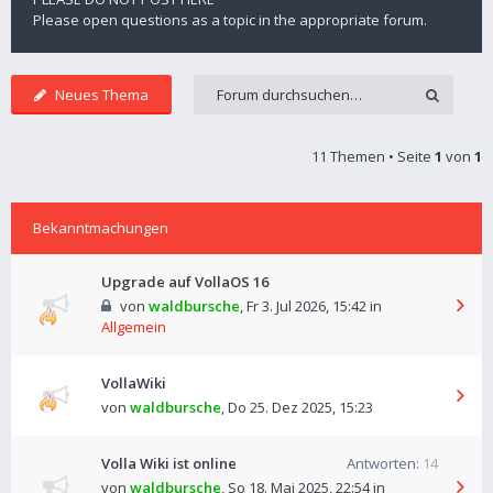
Please open questions as a topic in the appropriate forum.
Neues Thema
11 Themen • Seite
1
von
1
Bekanntmachungen
Upgrade auf VollaOS 16
von
waldbursche
,
Fr 3. Jul 2026, 15:42
in
Allgemein
VollaWiki
von
waldbursche
,
Do 25. Dez 2025, 15:23
Volla Wiki ist online
Antworten:
14
von
waldbursche
,
So 18. Mai 2025, 22:54
in