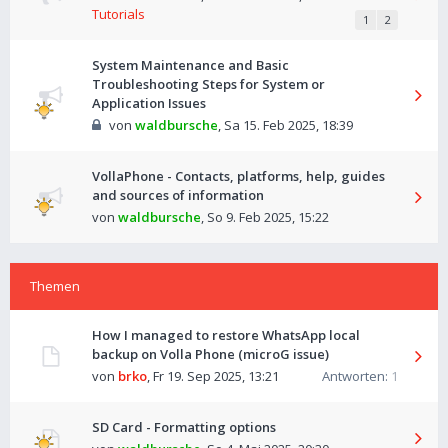
Tutorials
1
2
System Maintenance and Basic
Troubleshooting Steps for System or
Application Issues
von
waldbursche
,
Sa 15. Feb 2025, 18:39
VollaPhone - Contacts, platforms, help, guides
and sources of information
von
waldbursche
,
So 9. Feb 2025, 15:22
Themen
How I managed to restore WhatsApp local
backup on Volla Phone (microG issue)
von
brko
,
Fr 19. Sep 2025, 13:21
Antworten:
1
SD Card - Formatting options