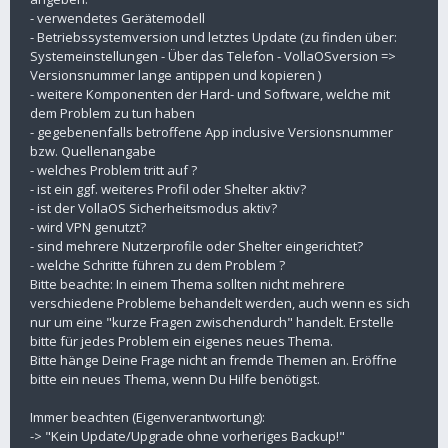
- verwendetes Gerätemodell
- Betriebssystemversion und letztes Update (zu finden über:
Systemeinstellungen - Über das Telefon - VollaOSversion =>
Versionsnummer lange antippen und kopieren )
- weitere Komponenten der Hard- und Software, welche mit
dem Problem zu tun haben
- gegebenenfalls betroffene App inclusive Versionsnummer
bzw. Quellenangabe
- welches Problem tritt auf ?
- ist ein ggf. weiteres Profil oder Shelter aktiv?
- ist der VollaOS Sicherheitsmodus aktiv?
- wird VPN genutzt?
- sind mehrere Nutzerprofile oder Shelter eingerichtet?
- welche Schritte führen zu dem Problem ?
Bitte beachte: In einem Thema sollten nicht mehrere
verschiedene Probleme behandelt werden, auch wenn es sich
nur um eine "kurze Fragen zwischendurch" handelt. Erstelle
bitte für jedes Problem ein eigenes neues Thema.
Bitte hänge Deine Frage nicht an fremde Themen an. Eröffne
bitte ein neues Thema, wenn Du Hilfe benötigst.
Immer beachten (Eigenverantwortung):
-> "Kein Update/Upgrade ohne vorheriges Backup!"