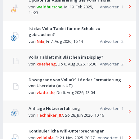
Update zur Auslieferung des Volla Tablet
von
waldbursche
,
Mi 19. Feb 2025,
Antworten:
1
11:23
Ist das Volla Tablet für die Schule zu
gebrauchen?
von
Niki
,
Fr 7. Aug 2026, 16:14
Antworten:
2
Volla Tablett mit Bläschen im Display?
von
xuesheng
,
Do 6. Aug 2026, 15:30
Antworten:
2
Downgrade von VollaOS 16 oder Formatierung
von Userdata (aus UT)
von
vlado-do
,
Do 6. Aug 2026, 13:04
Anfrage Nutzererfahrung
Antworten:
1
von
Techniker_87
,
So 28. Jun 2026, 10:16
Kontinuierliche Wifi-Unterbrechungen
von
vollalala
,
Fr 21. Nov 2025, 20:27
Antworten:
11