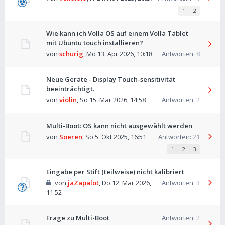
1
2
Wie kann ich Volla OS auf einem Volla Tablet
mit Ubuntu touch installieren?
von
schurig
,
Mo 13. Apr 2026, 10:18
Antworten:
8
Neue Geräte - Display Touch-sensitivität
beeinträchtigt.
von
violin
,
So 15. Mär 2026, 14:58
Antworten:
2
Multi-Boot: OS kann nicht ausgewählt werden
von
Soeren
,
So 5. Okt 2025, 16:51
Antworten:
21
1
2
3
Eingabe per Stift (teilweise) nicht kalibriert
von
jaZapalot
,
Do 12. Mär 2026,
Antworten:
3
11:52
Frage zu Multi-Boot
Antworten:
2