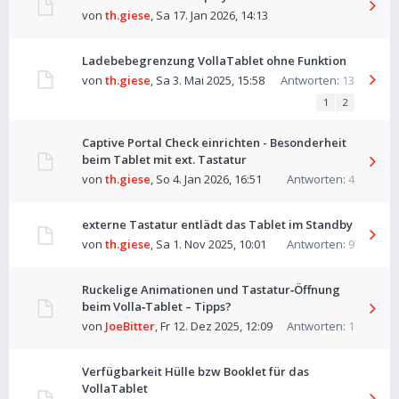
von
th.giese
,
Sa 17. Jan 2026, 14:13
Ladebebegrenzung VollaTablet ohne Funktion
von
th.giese
,
Sa 3. Mai 2025, 15:58
Antworten:
13
1
2
Captive Portal Check einrichten - Besonderheit
beim Tablet mit ext. Tastatur
von
th.giese
,
So 4. Jan 2026, 16:51
Antworten:
4
externe Tastatur entlädt das Tablet im Standby
von
th.giese
,
Sa 1. Nov 2025, 10:01
Antworten:
9
Ruckelige Animationen und Tastatur‑Öffnung
beim Volla‑Tablet – Tipps?
von
JoeBitter
,
Fr 12. Dez 2025, 12:09
Antworten:
1
Verfügbarkeit Hülle bzw Booklet für das
VollaTablet