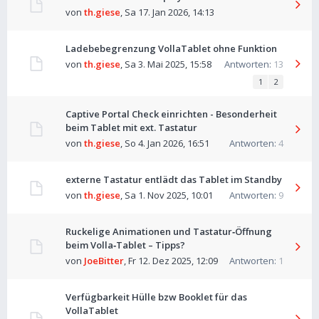
von
th.giese
,
Sa 17. Jan 2026, 14:13
Ladebebegrenzung VollaTablet ohne Funktion
von
th.giese
,
Sa 3. Mai 2025, 15:58
Antworten:
13
1
2
Captive Portal Check einrichten - Besonderheit
beim Tablet mit ext. Tastatur
von
th.giese
,
So 4. Jan 2026, 16:51
Antworten:
4
externe Tastatur entlädt das Tablet im Standby
von
th.giese
,
Sa 1. Nov 2025, 10:01
Antworten:
9
Ruckelige Animationen und Tastatur‑Öffnung
beim Volla‑Tablet – Tipps?
von
JoeBitter
,
Fr 12. Dez 2025, 12:09
Antworten:
1
Verfügbarkeit Hülle bzw Booklet für das
VollaTablet