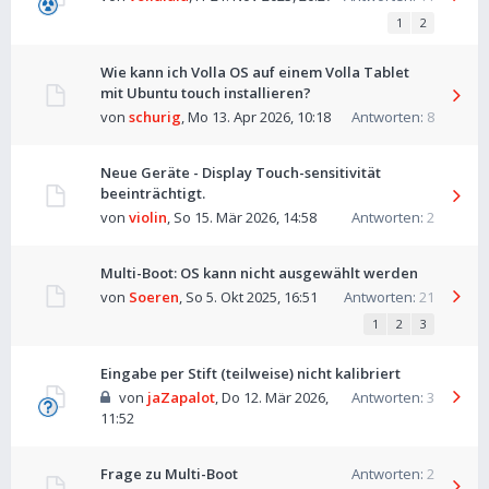
1
2
Wie kann ich Volla OS auf einem Volla Tablet
mit Ubuntu touch installieren?
von
schurig
,
Mo 13. Apr 2026, 10:18
Antworten:
8
Neue Geräte - Display Touch-sensitivität
beeinträchtigt.
von
violin
,
So 15. Mär 2026, 14:58
Antworten:
2
Multi-Boot: OS kann nicht ausgewählt werden
von
Soeren
,
So 5. Okt 2025, 16:51
Antworten:
21
1
2
3
Eingabe per Stift (teilweise) nicht kalibriert
von
jaZapalot
,
Do 12. Mär 2026,
Antworten:
3
11:52
Frage zu Multi-Boot
Antworten:
2