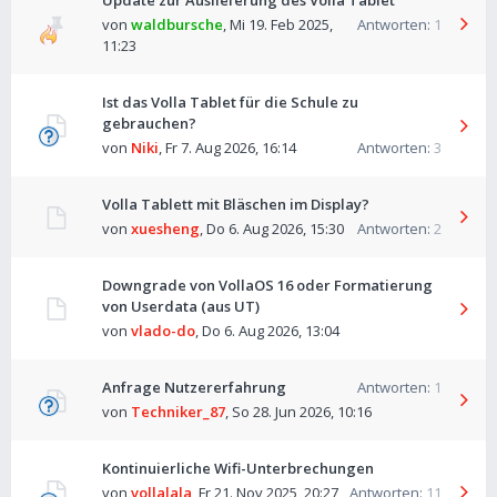
Update zur Auslieferung des Volla Tablet
von
waldbursche
,
Mi 19. Feb 2025,
Antworten:
1
11:23
Ist das Volla Tablet für die Schule zu
gebrauchen?
von
Niki
,
Fr 7. Aug 2026, 16:14
Antworten:
3
Volla Tablett mit Bläschen im Display?
von
xuesheng
,
Do 6. Aug 2026, 15:30
Antworten:
2
Downgrade von VollaOS 16 oder Formatierung
von Userdata (aus UT)
von
vlado-do
,
Do 6. Aug 2026, 13:04
Anfrage Nutzererfahrung
Antworten:
1
von
Techniker_87
,
So 28. Jun 2026, 10:16
Kontinuierliche Wifi-Unterbrechungen
von
vollalala
,
Fr 21. Nov 2025, 20:27
Antworten:
11