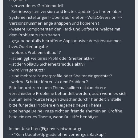
- verwendetes Gerätemodell
- Betriebssystemversion und letztes Update (zu finden über:
Systemeinstellungen - Über das Telefon - VollaOSversion =>
Versionsnummer lange antippen und kopieren )
- weitere Komponenten der Hard- und Software, welche mit
dem Problem zu tun haben
- gegebenenfalls betroffene App inclusive Versionsnummer
bzw. Quellenangabe
- welches Problem tritt auf ?
- ist ein ggf. weiteres Profil oder Shelter aktiv?
- ist der VollaOS Sicherheitsmodus aktiv?
- wird VPN genutzt?
- sind mehrere Nutzerprofile oder Shelter eingerichtet?
- welche Schritte führen zu dem Problem ?
Bitte beachte: In einem Thema sollten nicht mehrere
verschiedene Probleme behandelt werden, auch wenn es sich
nur um eine "kurze Fragen zwischendurch" handelt. Erstelle
bitte für jedes Problem ein eigenes neues Thema.
Bitte hänge Deine Frage nicht an fremde Themen an. Eröffne
bitte ein neues Thema, wenn Du Hilfe benötigst.
Immer beachten (Eigenverantwortung):
-> "Kein Update/Upgrade ohne vorheriges Backup!"