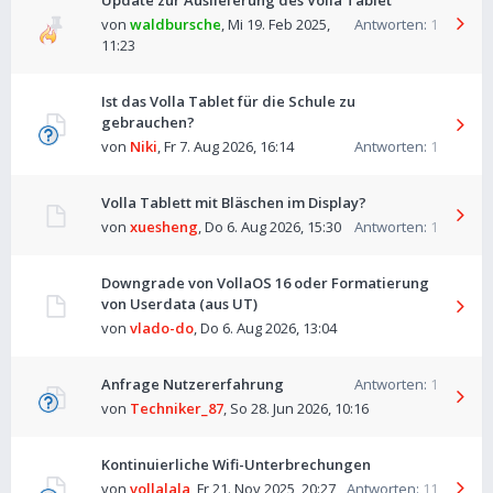
Update zur Auslieferung des Volla Tablet
von
waldbursche
,
Mi 19. Feb 2025,
Antworten:
1
11:23
Ist das Volla Tablet für die Schule zu
gebrauchen?
von
Niki
,
Fr 7. Aug 2026, 16:14
Antworten:
1
Volla Tablett mit Bläschen im Display?
von
xuesheng
,
Do 6. Aug 2026, 15:30
Antworten:
1
Downgrade von VollaOS 16 oder Formatierung
von Userdata (aus UT)
von
vlado-do
,
Do 6. Aug 2026, 13:04
Anfrage Nutzererfahrung
Antworten:
1
von
Techniker_87
,
So 28. Jun 2026, 10:16
Kontinuierliche Wifi-Unterbrechungen
von
vollalala
,
Fr 21. Nov 2025, 20:27
Antworten:
11