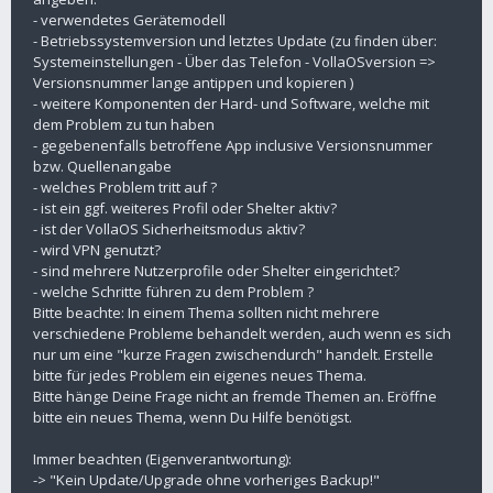
- verwendetes Gerätemodell
- Betriebssystemversion und letztes Update (zu finden über:
Systemeinstellungen - Über das Telefon - VollaOSversion =>
Versionsnummer lange antippen und kopieren )
- weitere Komponenten der Hard- und Software, welche mit
dem Problem zu tun haben
- gegebenenfalls betroffene App inclusive Versionsnummer
bzw. Quellenangabe
- welches Problem tritt auf ?
- ist ein ggf. weiteres Profil oder Shelter aktiv?
- ist der VollaOS Sicherheitsmodus aktiv?
- wird VPN genutzt?
- sind mehrere Nutzerprofile oder Shelter eingerichtet?
- welche Schritte führen zu dem Problem ?
Bitte beachte: In einem Thema sollten nicht mehrere
verschiedene Probleme behandelt werden, auch wenn es sich
nur um eine "kurze Fragen zwischendurch" handelt. Erstelle
bitte für jedes Problem ein eigenes neues Thema.
Bitte hänge Deine Frage nicht an fremde Themen an. Eröffne
bitte ein neues Thema, wenn Du Hilfe benötigst.
Immer beachten (Eigenverantwortung):
-> "Kein Update/Upgrade ohne vorheriges Backup!"