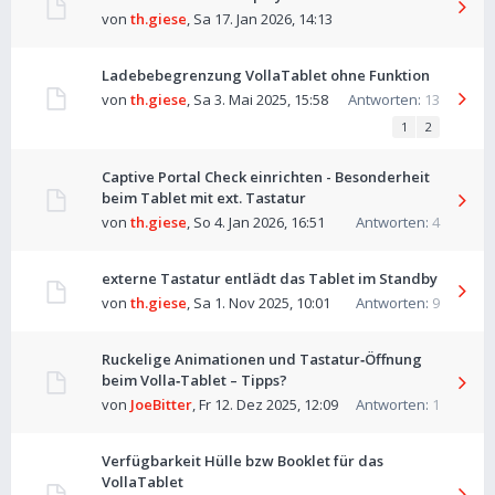
von
th.giese
,
Sa 17. Jan 2026, 14:13
Ladebebegrenzung VollaTablet ohne Funktion
von
th.giese
,
Sa 3. Mai 2025, 15:58
Antworten:
13
1
2
Captive Portal Check einrichten - Besonderheit
beim Tablet mit ext. Tastatur
von
th.giese
,
So 4. Jan 2026, 16:51
Antworten:
4
externe Tastatur entlädt das Tablet im Standby
von
th.giese
,
Sa 1. Nov 2025, 10:01
Antworten:
9
Ruckelige Animationen und Tastatur‑Öffnung
beim Volla‑Tablet – Tipps?
von
JoeBitter
,
Fr 12. Dez 2025, 12:09
Antworten:
1
Verfügbarkeit Hülle bzw Booklet für das
VollaTablet