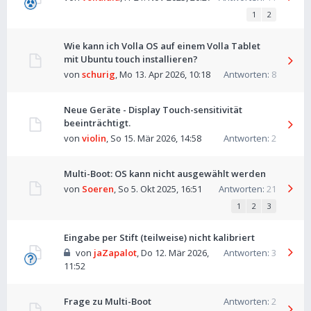
1
2
Wie kann ich Volla OS auf einem Volla Tablet
mit Ubuntu touch installieren?
von
schurig
,
Mo 13. Apr 2026, 10:18
Antworten:
8
Neue Geräte - Display Touch-sensitivität
beeinträchtigt.
von
violin
,
So 15. Mär 2026, 14:58
Antworten:
2
Multi-Boot: OS kann nicht ausgewählt werden
von
Soeren
,
So 5. Okt 2025, 16:51
Antworten:
21
1
2
3
Eingabe per Stift (teilweise) nicht kalibriert
von
jaZapalot
,
Do 12. Mär 2026,
Antworten:
3
11:52
Frage zu Multi-Boot
Antworten:
2