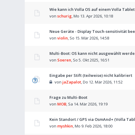
Wie kann ich Volla OS auf einem Volla Tablet
von
schurig
,
Mo 13. Apr 2026, 10:18
Neue Geräte - Display Touch-sensitivität bee
von
violin
,
So 15. Mär 2026, 14:58
Multi-Boot: OS kann nicht ausgewählt werd
von
Soeren
,
So 5. Okt 2025, 16:51
Eingabe per Stift (teilweise) nicht kalibriert
von
jaZapalot
,
Do 12. Mär 2026, 11:52
Frage zu Multi-Boot
von
MOB
,
Sa 14. Mär 2026, 19:19
Kein Standort / GPS via OsmAnd+ (Volla Tabl
von
myshkin
,
Mo 9. Feb 2026, 18:00