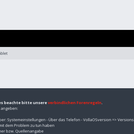
ablet
es beachte bitte unsere
verbindlichen Forenregeln
.
n angeben:
über: Systemeinstellungen - Über das Telefon - VollaOSversion => Versio
mit dem Problem zu tun haben
mmer bzw. Quellenangabe