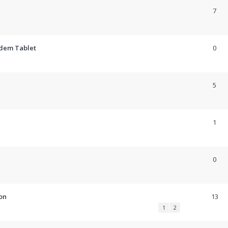
7
 dem Tablet
0
5
1
0
on
13
1
2