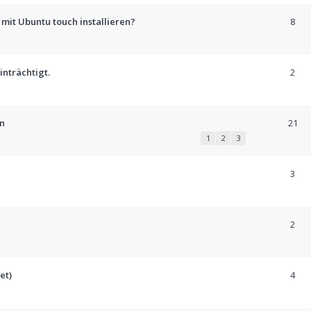
 mit Ubuntu touch installieren?
8
inträchtigt.
2
en
21
1
2
3
3
2
et)
4