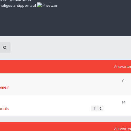
rmaliges antippen auf
setzen
Antworte
0
emein
14
orials
1
2
Antworte