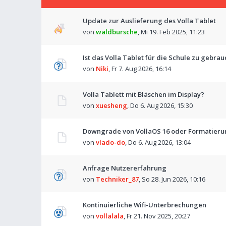
Update zur Auslieferung des Volla Tablet
von
waldbursche
,
Mi 19. Feb 2025, 11:23
Ist das Volla Tablet für die Schule zu gebra
von
Niki
,
Fr 7. Aug 2026, 16:14
Volla Tablett mit Bläschen im Display?
von
xuesheng
,
Do 6. Aug 2026, 15:30
Downgrade von VollaOS 16 oder Formatierun
von
vlado-do
,
Do 6. Aug 2026, 13:04
Anfrage Nutzererfahrung
von
Techniker_87
,
So 28. Jun 2026, 10:16
Kontinuierliche Wifi-Unterbrechungen
von
vollalala
,
Fr 21. Nov 2025, 20:27