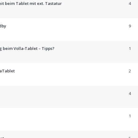
it beim Tablet mit ext. Tastatur
4
ndby
9
 beim Volla‑Tablet – Tipps?
1
laTablet
2
4
1