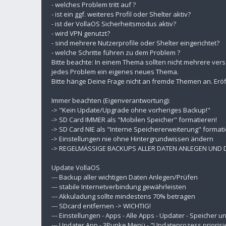
- welches Problem tritt auf ?
- ist ein ggf. weiteres Profil oder Shelter aktiv?
- ist der VollaOS Sicherheitsmodus aktiv?
- wird VPN genutzt?
- sind mehrere Nutzerprofile oder Shelter eingerichtet?
- welche Schritte führen zu dem Problem ?
Bitte beachte: In einem Thema sollten nicht mehrere ver
jedes Problem ein eigenes neues Thema.
Bitte hänge Deine Frage nicht an fremde Themen an. Eröf
Immer beachten (Eigenverantwortung):
-> "Kein Update/Upgrade ohne vorheriges Backup!"
-> SD Card IMMER als "Mobilen Speicher" formatieren!
-> SD Card NIE als "Interne Speichererweiterung" formati
-> Einstellungen nie ohne Hintergrundwissen ändern
-> REGELMÄSSIGE BACKUPS ALLER DATEN ANLEGEN UND
Update VollaOS
--- Backup aller wichtigen Daten Anlegen/Prüfen
--- stabile Internetverbindung gewährleisten
--- Akkuladung sollte mindestens 70% betragen
--- SDcard entfernen -> WICHTIG!
--- Einstellungen - Apps - Alle Apps - Updater - Speicher
--- Updater App - 3Punke Menü - "Updateprozess priorisi