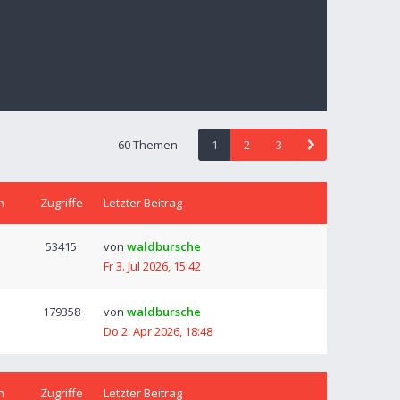
60 Themen
1
2
3
n
Zugriffe
Letzter Beitrag
53415
von
waldbursche
Fr 3. Jul 2026, 15:42
179358
von
waldbursche
Do 2. Apr 2026, 18:48
n
Zugriffe
Letzter Beitrag