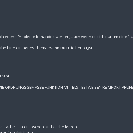
schiedene Probleme behandelt werden, auch wenn es sich nur um eine "kur
fne bitte ein neues Thema, wenn Du Hilfe benötigst.
eren!
 DIE ORDNUNGSGEMÄSSE FUNKTION MITTELS TESTWEISEN REIMPORT PRÜF
 und Cache - Daten löschen und Cache leeren
eren" deaktivieren