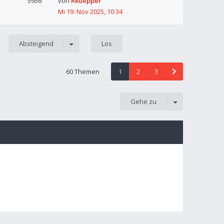
5956
von
Rkuepper
Mi 19. Nov 2025, 10:34
Absteigend
60 Themen
1
2
3
Gehe zu