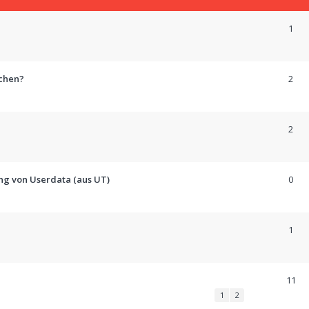
1
uchen?
2
2
g von Userdata (aus UT)
0
1
11
1
2