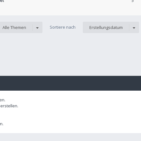
et
5
Sortiere nach
Alle Themen
Erstellungsdatum
en.
rstellen.
n.