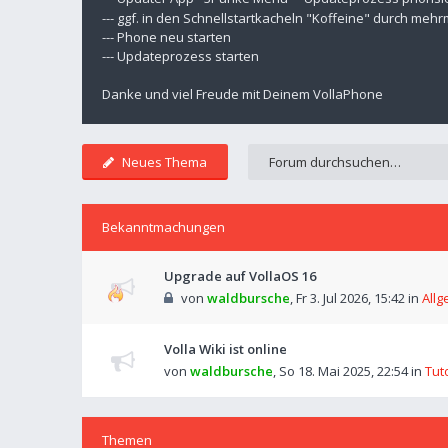
--- ggf. in den Schnellstartkacheln "Koffeine" durch meh
--- Phone neu starten
--- Updateprozess starten
Danke und viel Freude mit Deinem VollaPhone
Neues Thema
Bekanntmachungen
Upgrade auf VollaOS 16
von
waldbursche
,
Fr 3. Jul 2026, 15:42
in
Allg
Volla Wiki ist online
von
waldbursche
,
So 18. Mai 2025, 22:54
in
Tut
Themen