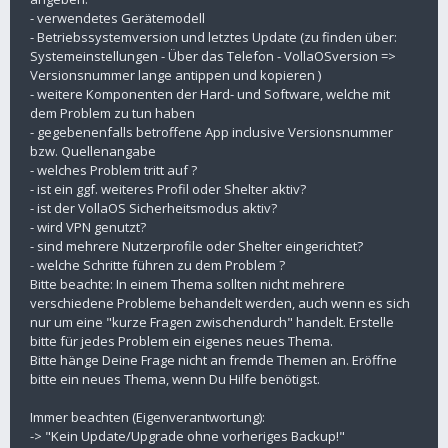
- verwendetes Gerätemodell
- Betriebssystemversion und letztes Update (zu finden über:
Systemeinstellungen - Über das Telefon - VollaOSversion =>
Versionsnummer lange antippen und kopieren )
- weitere Komponenten der Hard- und Software, welche mit
dem Problem zu tun haben
- gegebenenfalls betroffene App inclusive Versionsnummer
bzw. Quellenangabe
- welches Problem tritt auf ?
- ist ein ggf. weiteres Profil oder Shelter aktiv?
- ist der VollaOS Sicherheitsmodus aktiv?
- wird VPN genutzt?
- sind mehrere Nutzerprofile oder Shelter eingerichtet?
- welche Schritte führen zu dem Problem ?
Bitte beachte: In einem Thema sollten nicht mehrere
verschiedene Probleme behandelt werden, auch wenn es sich
nur um eine "kurze Fragen zwischendurch" handelt. Erstelle
bitte für jedes Problem ein eigenes neues Thema.
Bitte hänge Deine Frage nicht an fremde Themen an. Eröffne
bitte ein neues Thema, wenn Du Hilfe benötigst.
Immer beachten (Eigenverantwortung):
-> "Kein Update/Upgrade ohne vorheriges Backup!"