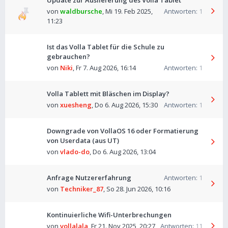
Update zur Auslieferung des Volla Tablet
von
waldbursche
,
Mi 19. Feb 2025,
Antworten:
1
11:23
Ist das Volla Tablet für die Schule zu
gebrauchen?
von
Niki
,
Fr 7. Aug 2026, 16:14
Antworten:
1
Volla Tablett mit Bläschen im Display?
von
xuesheng
,
Do 6. Aug 2026, 15:30
Antworten:
1
Downgrade von VollaOS 16 oder Formatierung
von Userdata (aus UT)
von
vlado-do
,
Do 6. Aug 2026, 13:04
Anfrage Nutzererfahrung
Antworten:
1
von
Techniker_87
,
So 28. Jun 2026, 10:16
Kontinuierliche Wifi-Unterbrechungen
von
vollalala
,
Fr 21. Nov 2025, 20:27
Antworten:
11