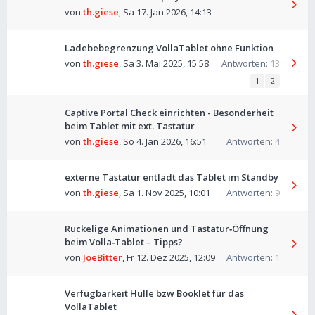
von
th.giese
,
Sa 17. Jan 2026, 14:13
Ladebebegrenzung VollaTablet ohne Funktion
von
th.giese
,
Sa 3. Mai 2025, 15:58
Antworten:
13
1
2
Captive Portal Check einrichten - Besonderheit
beim Tablet mit ext. Tastatur
von
th.giese
,
So 4. Jan 2026, 16:51
Antworten:
4
externe Tastatur entlädt das Tablet im Standby
von
th.giese
,
Sa 1. Nov 2025, 10:01
Antworten:
9
Ruckelige Animationen und Tastatur‑Öffnung
beim Volla‑Tablet – Tipps?
von
JoeBitter
,
Fr 12. Dez 2025, 12:09
Antworten:
1
Verfügbarkeit Hülle bzw Booklet für das
VollaTablet