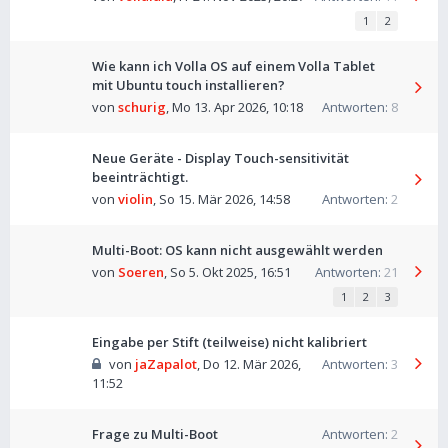
1
2
Wie kann ich Volla OS auf einem Volla Tablet
mit Ubuntu touch installieren?
von
schurig
,
Mo 13. Apr 2026, 10:18
Antworten:
8
Neue Geräte - Display Touch-sensitivität
beeinträchtigt.
von
violin
,
So 15. Mär 2026, 14:58
Antworten:
2
Multi-Boot: OS kann nicht ausgewählt werden
von
Soeren
,
So 5. Okt 2025, 16:51
Antworten:
21
1
2
3
Eingabe per Stift (teilweise) nicht kalibriert
von
jaZapalot
,
Do 12. Mär 2026,
Antworten:
3
11:52
Frage zu Multi-Boot
Antworten:
2