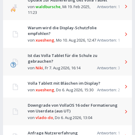
Update zur Auslieferung des Volla Tablet
von
waldbursche
,
Mi 19. Feb 2025,
Antworten:
1
11:23
Warum wird die Display-Schutzfolie
empfohlen?
von
xuesheng
,
Mo 10. Aug 2026, 12:47
Antworten:
1
Ist das Volla Tablet für die Schule zu
gebrauchen?
von
Niki
,
Fr 7. Aug 2026, 16:14
Antworten:
3
Volla Tablett mit Bläschen im Display?
von
xuesheng
,
Do 6. Aug 2026, 15:30
Antworten:
2
Downgrade von VollaOS 16 oder Formatierung
von Userdata (aus UT)
von
vlado-do
,
Do 6. Aug 2026, 13:04
Anfrage Nutzererfahrung
Antworten:
1