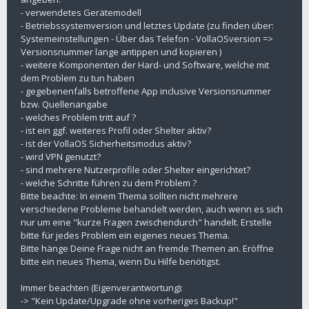
- verwendetes Gerätemodell
- Betriebssystemversion und letztes Update (zu finden über:
Systemeinstellungen - Über das Telefon - VollaOSversion =>
Versionsnummer lange antippen und kopieren )
- weitere Komponenten der Hard- und Software, welche mit
dem Problem zu tun haben
- gegebenenfalls betroffene App inclusive Versionsnummer
bzw. Quellenangabe
- welches Problem tritt auf ?
- ist ein ggf. weiteres Profil oder Shelter aktiv?
- ist der VollaOS Sicherheitsmodus aktiv?
- wird VPN genutzt?
- sind mehrere Nutzerprofile oder Shelter eingerichtet?
- welche Schritte führen zu dem Problem ?
Bitte beachte: In einem Thema sollten nicht mehrere
verschiedene Probleme behandelt werden, auch wenn es sich
nur um eine "kurze Fragen zwischendurch" handelt. Erstelle
bitte für jedes Problem ein eigenes neues Thema.
Bitte hänge Deine Frage nicht an fremde Themen an. Eröffne
bitte ein neues Thema, wenn Du Hilfe benötigst.
Immer beachten (Eigenverantwortung):
-> "Kein Update/Upgrade ohne vorheriges Backup!"