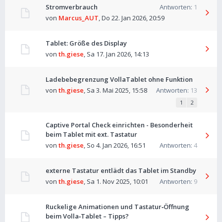
Stromverbrauch
Antworten:
1
von
Marcus_AUT
,
Do 22. Jan 2026, 20:59
Tablet: Größe des Display
von
th.giese
,
Sa 17. Jan 2026, 14:13
Ladebebegrenzung VollaTablet ohne Funktion
von
th.giese
,
Sa 3. Mai 2025, 15:58
Antworten:
13
1
2
Captive Portal Check einrichten - Besonderheit
beim Tablet mit ext. Tastatur
von
th.giese
,
So 4. Jan 2026, 16:51
Antworten:
4
externe Tastatur entlädt das Tablet im Standby
von
th.giese
,
Sa 1. Nov 2025, 10:01
Antworten:
9
Ruckelige Animationen und Tastatur‑Öffnung
beim Volla‑Tablet – Tipps?