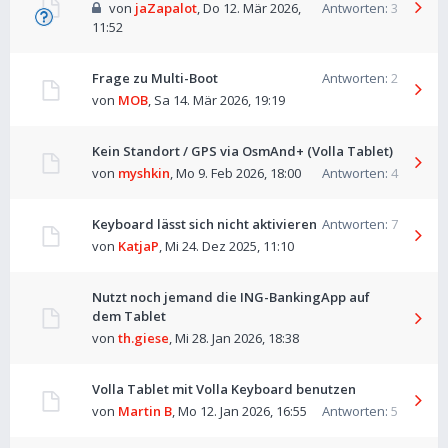
von
jaZapalot
,
Do 12. Mär 2026,
Antworten:
3
11:52
Frage zu Multi-Boot
Antworten:
2
von
MOB
,
Sa 14. Mär 2026, 19:19
Kein Standort / GPS via OsmAnd+ (Volla Tablet)
von
myshkin
,
Mo 9. Feb 2026, 18:00
Antworten:
4
Keyboard lässt sich nicht aktivieren
Antworten:
7
von
KatjaP
,
Mi 24. Dez 2025, 11:10
Nutzt noch jemand die ING-BankingApp auf
dem Tablet
von
th.giese
,
Mi 28. Jan 2026, 18:38
Volla Tablet mit Volla Keyboard benutzen
von
Martin B
,
Mo 12. Jan 2026, 16:55
Antworten:
5