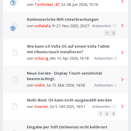
von
Techniker_87
,
So 28. Jun 2026, 10:16
Kontinuierliche Wifi-Unterbrechungen
von
vollalala
,
Fr 21. Nov 2025, 20:27
Antworten:
11
1
2
Wie kann ich Volla OS auf einem Volla Tablet
mit Ubuntu touch installieren?
von
schurig
,
Mo 13. Apr 2026, 10:18
Antworten:
8
Neue Geräte - Display Touch-sensitivität
beeinträchtigt.
von
violin
,
So 15. Mär 2026, 14:58
Antworten:
2
Multi-Boot: OS kann nicht ausgewählt werden
von
Soeren
,
So 5. Okt 2025, 16:51
Antworten:
21
1
2
3
Eingabe per Stift (teilweise) nicht kalibriert