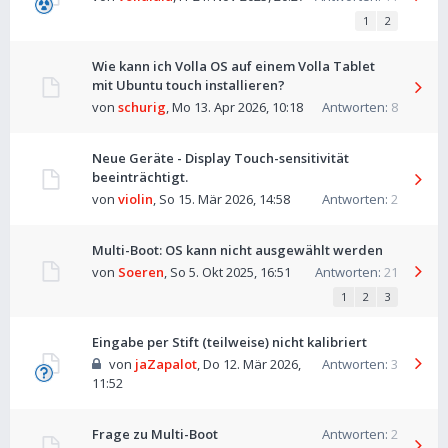
1
2
Wie kann ich Volla OS auf einem Volla Tablet
mit Ubuntu touch installieren?
von
schurig
,
Mo 13. Apr 2026, 10:18
Antworten:
8
Neue Geräte - Display Touch-sensitivität
beeinträchtigt.
von
violin
,
So 15. Mär 2026, 14:58
Antworten:
2
Multi-Boot: OS kann nicht ausgewählt werden
von
Soeren
,
So 5. Okt 2025, 16:51
Antworten:
21
1
2
3
Eingabe per Stift (teilweise) nicht kalibriert
von
jaZapalot
,
Do 12. Mär 2026,
Antworten:
3
11:52
Frage zu Multi-Boot
Antworten:
2