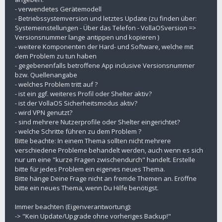
- verwendetes Gerätemodell
- Betriebssystemversion und letztes Update (zu finden über:
Systemeinstellungen - Über das Telefon - VollaOSversion =>
Versionsnummer lange antippen und kopieren )
- weitere Komponenten der Hard- und Software, welche mit
dem Problem zu tun haben
- gegebenenfalls betroffene App inclusive Versionsnummer
bzw. Quellenangabe
- welches Problem tritt auf ?
- ist ein ggf. weiteres Profil oder Shelter aktiv?
- ist der VollaOS Sicherheitsmodus aktiv?
- wird VPN genutzt?
- sind mehrere Nutzerprofile oder Shelter eingerichtet?
- welche Schritte führen zu dem Problem ?
Bitte beachte: In einem Thema sollten nicht mehrere
verschiedene Probleme behandelt werden, auch wenn es sich
nur um eine "kurze Fragen zwischendurch" handelt. Erstelle
bitte für jedes Problem ein eigenes neues Thema.
Bitte hänge Deine Frage nicht an fremde Themen an. Eröffne
bitte ein neues Thema, wenn Du Hilfe benötigst.
Immer beachten (Eigenverantwortung):
-> "Kein Update/Upgrade ohne vorheriges Backup!"