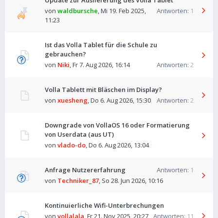
Update zur Auslieferung des Volla Tablet
von
waldbursche
,
Mi 19. Feb 2025,
Antworten:
1
11:23
Ist das Volla Tablet für die Schule zu
gebrauchen?
von
Niki
,
Fr 7. Aug 2026, 16:14
Antworten:
2
Volla Tablett mit Bläschen im Display?
von
xuesheng
,
Do 6. Aug 2026, 15:30
Antworten:
2
Downgrade von VollaOS 16 oder Formatierung
von Userdata (aus UT)
von
vlado-do
,
Do 6. Aug 2026, 13:04
Anfrage Nutzererfahrung
Antworten:
1
von
Techniker_87
,
So 28. Jun 2026, 10:16
Kontinuierliche Wifi-Unterbrechungen
von
vollalala
,
Fr 21. Nov 2025, 20:27
Antworten:
11