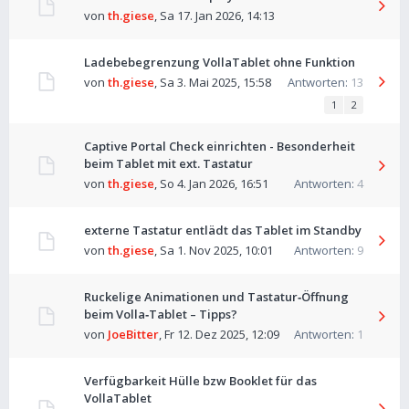
von
th.giese
,
Sa 17. Jan 2026, 14:13
Ladebebegrenzung VollaTablet ohne Funktion
von
th.giese
,
Sa 3. Mai 2025, 15:58
Antworten:
13
1
2
Captive Portal Check einrichten - Besonderheit
beim Tablet mit ext. Tastatur
von
th.giese
,
So 4. Jan 2026, 16:51
Antworten:
4
externe Tastatur entlädt das Tablet im Standby
von
th.giese
,
Sa 1. Nov 2025, 10:01
Antworten:
9
Ruckelige Animationen und Tastatur‑Öffnung
beim Volla‑Tablet – Tipps?
von
JoeBitter
,
Fr 12. Dez 2025, 12:09
Antworten:
1
Verfügbarkeit Hülle bzw Booklet für das
VollaTablet